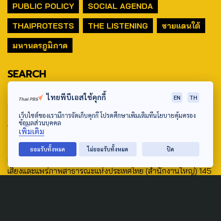
PUBLIC POLICY
SOCIAL AGENDA
THAIPROTESTS
THE LISTENING
ชายแดนใต้
มหานครภูมิภาค
SEARCH
ไทยพีบีเอสใช้คุกกี้
EN
TH
เว็บไซต์ของเรามีการจัดเก็บคุกกี้ โปรดศึกษาเพิ่มเติมที่นโยบายคุ้มครอง
ABOUT US & CONTACT US
ข้อมูลส่วนบุคคล
เพิ่มเติม
Address:
ยอมรับทั้งหมด
ไม่ยอมรับทั้งหมด
ปิด
ศูนย์สื่อสารวาระทางสังคมและนโยบายสาธารณะ องค์การกระจาย
เสียงและแพร่ภาพสาธารณะแห่งประเทศไทย (สำนักงานใหญ่) 145
ถนนวิภาวดีรังสิต แขวงตลาดบางเขน เขตหลักสี่ กรุงเทพฯ 10210
email: TheActive@thaipbs.or.th