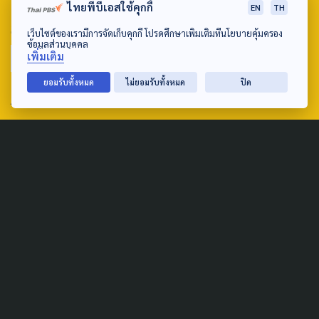
ไทยพีบีเอสใช้คุกกี้
EN
TH
SEARCH
เว็บไซต์ของเรามีการจัดเก็บคุกกี้ โปรดศึกษาเพิ่มเติมที่นโยบายคุ้มครอง
ข้อมูลส่วนบุคคล
เพิ่มเติม
ยอมรับทั้งหมด
ไม่ยอมรับทั้งหมด
ปิด
ABOUT US & CONTACT US
Address:
ศูนย์สื่อสารวาระทางสังคมและนโยบายสาธารณะ องค์การกระจาย
เสียงและแพร่ภาพสาธารณะแห่งประเทศไทย (สำนักงานใหญ่) 145
ถนนวิภาวดีรังสิต แขวงตลาดบางเขน เขตหลักสี่ กรุงเทพฯ 10210
email: TheActive@thaipbs.or.th
tel: 0-2790-2615