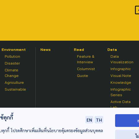
Environment
News
Read
Data
Pollution
Feature &
Data
Interview
Visualization
Disaster
Columnist
Infographic
Climate
Change
Quote
Visual Note
Agriculture
Knowledge
Sustainable
Infographic
Series
Active Data
Lab
คุกกี้
EN
TH
บคุกกี้ โปรดศึกษาเพิ่มเติมที่นโยบายคุ้มครองข้อมูลส่วนบุคคล
ไม