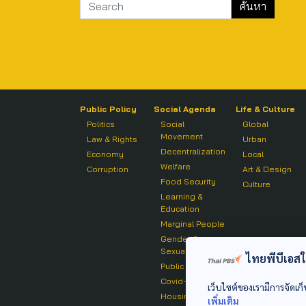
Public Policy
Social Agenda
Life & Culture
Politics
Social
Global
Movement
Law & Rights
Urban
Decentralization
Economy
Local
Welfare
Corruption
Art & Design
Food Security
Culture
Learning &
Education
Marginal People
Gender &
Sexuality
ไทยพีบีเอสใช้
Public Health
Covid-19
เว็บไซต์ของเรามีการจัดเก็
Housing
เพิ่มเติม