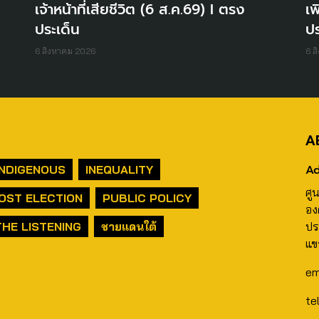
เจ้าหน้าที่เสียชีวิต (6 ส.ค.69) I ตรง
เพ
ประเด็น
ปร
6 สิงหาคม 2026
6 ส
A
Ad
INDIGENOUS
INEQUALITY
ศู
OST ELECTION
PUBLIC POLICY
อง
THE LISTENING
ชายแดนใต้
ปร
แข
em
te