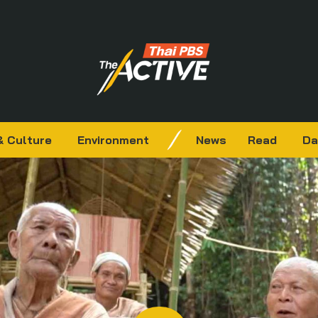
& Culture
Environment
News
Read
Da