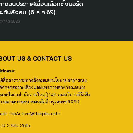
ิกถอนประกาศเลื่อนเลือกตั้งบอร์ด
ะกันสังคม (6 ส.ค.69)
ิงหาคม 2026
BOUT US & CONTACT US
dress:
นย์สื่อสารวาระทางสังคมและนโยบายสาธารณะ
ค์การกระจายเสียงและแพร่ภาพสาธารณะแห่ง
ะเทศไทย (สำนักงานใหญ่) 145 ถนนวิภาวดีรังสิต
วงตลาดบางเขน เขตหลักสี่ กรุงเทพฯ 10210
ail: TheActive@thaipbs.or.th
l: 0-2790-2615