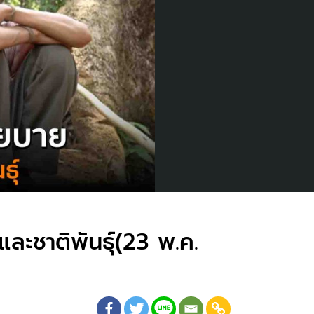
ะชาติพันธุ์(23 พ.ค.