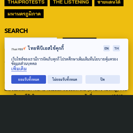
THAIPROTESTS
THE LISTENING
ชายแดนใต้
มหานครภูมิภาค
SEARCH
ไทยพีบีเอสใช้คุกกี้
EN
TH
ABOUT US & CONTACT US
เว็บไซต์ของเรามีการจัดเก็บคุกกี้ โปรดศึกษาเพิ่มเติมที่นโยบายคุ้มครอง
ข้อมูลส่วนบุคคล
เพิ่มเติม
Address:
ยอมรับทั้งหมด
ไม่ยอมรับทั้งหมด
ปิด
ศูนย์สื่อสารวาระทางสังคมและนโยบายสาธารณะ องค์การกระจาย
เสียงและแพร่ภาพสาธารณะแห่งประเทศไทย (สำนักงานใหญ่) 145
ถนนวิภาวดีรังสิต แขวงตลาดบางเขน เขตหลักสี่ กรุงเทพฯ 10210
email: TheActive@thaipbs.or.th
tel: 0-2790-2615