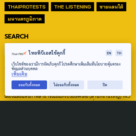
THAIPROTESTS
THE LISTENING
ชายแดนใต้
มหานครภูมิภาค
SEARCH
ไทยพีบีเอสใช้คุกกี้
EN
TH
เว็บไซต์ของเรามีการจัดเก็บคุกกี้ โปรดศึกษาเพิ่มเติมที่นโยบายคุ้มครอง
ABOUT US & CONTACT US
ข้อมูลส่วนบุคคล
เพิ่มเติม
Address:
ยอมรับทั้งหมด
ไม่ยอมรับทั้งหมด
ปิด
ศูนย์สื่อสารวาระทางสังคมและนโยบายสาธารณะ องค์การกระจาย
เสียงและแพร่ภาพสาธารณะแห่งประเทศไทย (สำนักงานใหญ่) 145
ถนนวิภาวดีรังสิต แขวงตลาดบางเขน เขตหลักสี่ กรุงเทพฯ 10210
email: TheActive@thaipbs.or.th
tel: 0-2790-2615