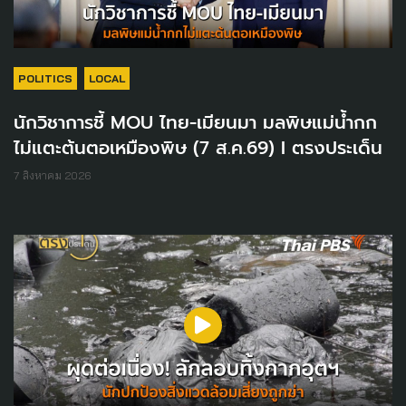
POLITICS
LOCAL
นักวิชาการชี้ MOU ไทย-เมียนมา มลพิษแม่น้ำกก
ไม่แตะต้นตอเหมืองพิษ (7 ส.ค.69) I ตรงประเด็น
7 สิงหาคม 2026