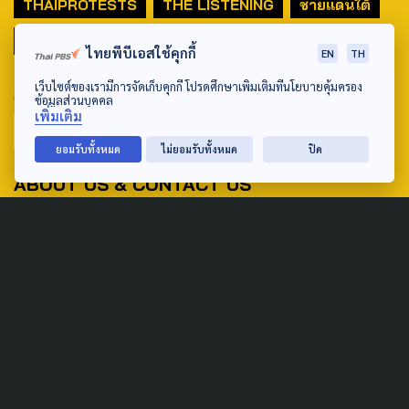
THAIPROTESTS
THE LISTENING
ชายแดนใต้
มหานครภูมิภาค
ไทยพีบีเอสใช้คุกกี้
EN
TH
เว็บไซต์ของเรามีการจัดเก็บคุกกี้ โปรดศึกษาเพิ่มเติมที่นโยบายคุ้มครอง
SEARCH
ข้อมูลส่วนบุคคล
เพิ่มเติม
ยอมรับทั้งหมด
ไม่ยอมรับทั้งหมด
ปิด
ABOUT US & CONTACT US
Address:
ศูนย์สื่อสารวาระทางสังคมและนโยบายสาธารณะ องค์การกระจาย
เสียงและแพร่ภาพสาธารณะแห่งประเทศไทย (สำนักงานใหญ่) 145
ถนนวิภาวดีรังสิต แขวงตลาดบางเขน เขตหลักสี่ กรุงเทพฯ 10210
email: TheActive@thaipbs.or.th
tel: 0-2790-2615