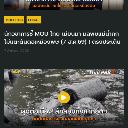
POLITICS
LOCAL
นักวิชาการชี้ MOU ไทย-เมียนมา มลพิษแม่น้ำกก
ไม่แตะต้นตอเหมืองพิษ (7 ส.ค.69) I ตรงประเด็น
7 สิงหาคม 2026