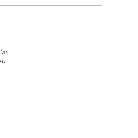
 โดย
้คน