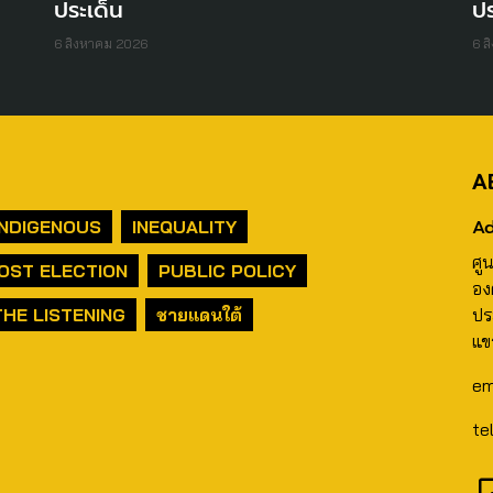
ประเด็น
ปร
6 สิงหาคม 2026
6 ส
A
Ad
INDIGENOUS
INEQUALITY
ศู
OST ELECTION
PUBLIC POLICY
อง
THE LISTENING
ชายแดนใต้
ปร
แข
em
te