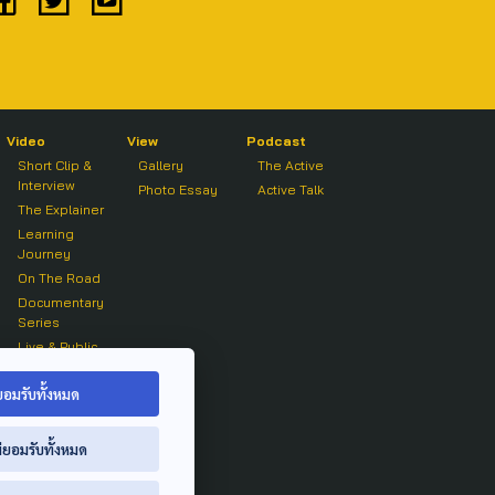
Video
View
Podcast
Short Clip &
Gallery
The Active
Interview
Photo Essay
Active Talk
The Explainer
Learning
Journey
On The Road
Documentary
Series
Live & Public
Forum
On air Clip
ยอมรับทั้งหมด
่ยอมรับทั้งหมด