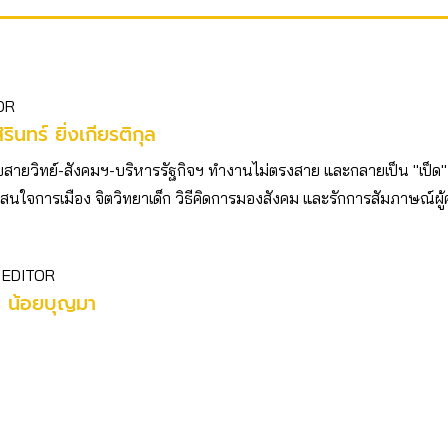
OR
ิรินทร์ ยิ่งเกียรติกุล
บสายวิทย์-สังคมฯ-บริหารรัฐกิจฯ ทำงานไม่ตรงสาย และกลายเป็น "เป็ด"
ตัว สนใจการเมือง จิตวิทยาเด็ก วิธีคิดการมองสังคม และรักการสัมภาษณ์ผู
 EDITOR
ร น้อยบุญมา