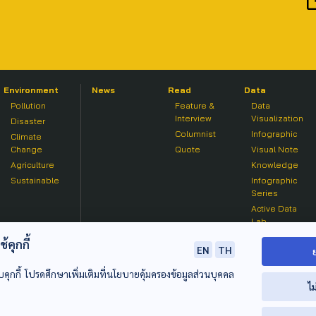
Environment
News
Read
Data
Pollution
Feature &
Data
Interview
Visualization
Disaster
Columnist
Infographic
Climate
Change
Quote
Visual Note
Agriculture
Knowledge
Sustainable
Infographic
Series
Active Data
Lab
คุกกี้
EN
TH
บคุกกี้ โปรดศึกษาเพิ่มเติมที่นโยบายคุ้มครองข้อมูลส่วนบุคคล
ไม