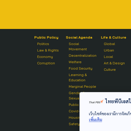
Public Policy
Social Agenda
Life & Culture
Politics
Social
Global
Movement
Law & Rights
Urban
Decentralization
Economy
Local
Welfare
Corruption
Art & Design
Food Security
Culture
Learning &
Education
Marginal People
Gender &
Sexuality
ไทยพีบีเอสใช้
Public Health
Covid-19
เว็บไซต์ของเรามีการจัดเก็
Housing
เพิ่มเติม
Safety