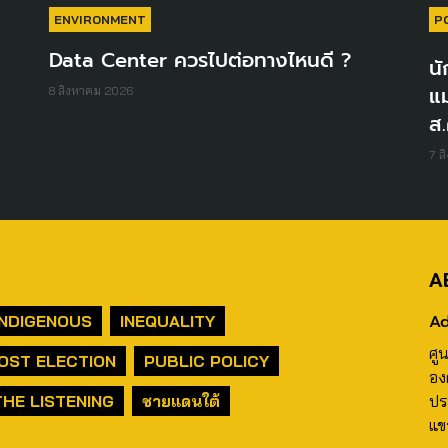
ENVIRONMENT
P
Data Center ควรไปต่อทางไหนดี ?
นั
แม
8 สิงหาคม 2026
ส.
7 ส
A
Ad
INDIGENOUS
INEQUALITY
ศู
OST ELECTION
PUBLIC POLICY
อง
THE LISTENING
ชายแดนใต้
ปร
แข