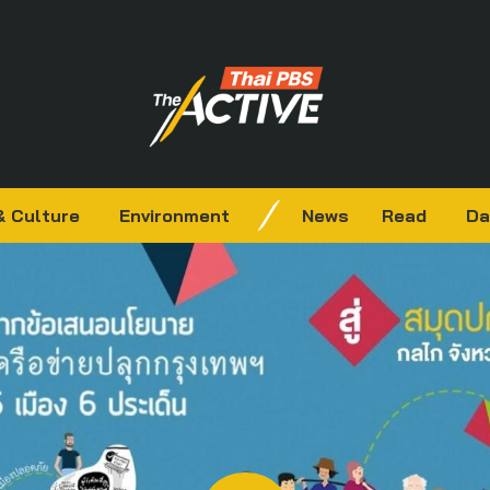
& Culture
Environment
News
Read
Da