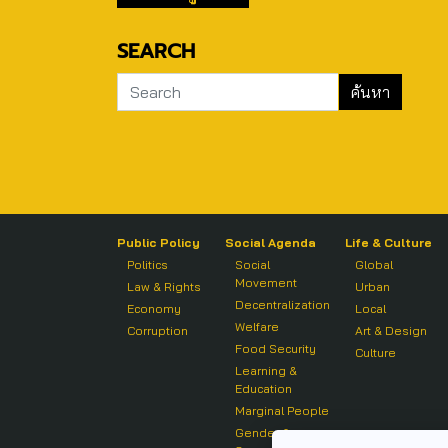
SEARCH
Public Policy
Social Agenda
Life & Culture
Politics
Social
Global
Movement
Law & Rights
Urban
Decentralization
Economy
Local
Welfare
Corruption
Art & Design
Food Security
Culture
Learning &
Education
Marginal People
Gender &