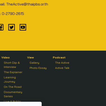
ail: TheActive@thaipbs.or.th
l: 0-2790-2615
Video
View
Podcast
Short Clip &
Gallery
The Active
Interview
Photo Essay
Active Talk
The Explainer
Learning
Journey
On The Road
Documentary
Series
Live & Public
Forum