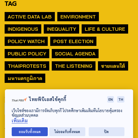
TAG
ACTIVE DATA LAB
ENVIRONMENT
INDIGENOUS
INEQUALITY
LIFE & CULTURE
POLICY WATCH
POST ELECTION
PUBLIC POLICY
SOCIAL AGENDA
THAIPROTESTS
THE LISTENING
ชายแดนใต้
มหานครภูมิภาค
SEARCH
ไทยพีบีเอสใช้คุกกี้
EN
TH
เว็บไซต์ของเรามีการจัดเก็บคุกกี้ โปรดศึกษาเพิ่มเติมที่นโยบายคุ้มครอง
ข้อมูลส่วนบุคคล
เพิ่มเติม
ABOUT US & CONTACT US
ยอมรับทั้งหมด
ไม่ยอมรับทั้งหมด
ปิด