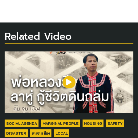
Related Video
SOCIAL AGENDA
MARGINAL PEOPLE
HOUSING
SAFETY
DISASTER
คนจนเมือง
LOCAL