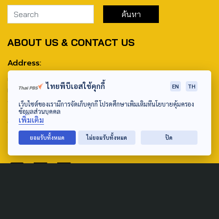
ABOUT US & CONTACT US
Address:
ศูนย์สื่อสารวาระทางสังคมและนโยบายสาธารณะ องค์การกระจาย
ไทยพีบีเอสใช้คุกกี้
EN
TH
เสียงและแพร่ภาพสาธารณะแห่งประเทศไทย (สำนักงานใหญ่) 145
ถนนวิภาวดีรังสิต แขวงตลาดบางเขน เขตหลักสี่ กรุงเทพฯ 10210
เว็บไซต์ของเรามีการจัดเก็บคุกกี้ โปรดศึกษาเพิ่มเติมที่นโยบายคุ้มครอง
ข้อมูลส่วนบุคคล
เพิ่มเติม
email: TheActive@thaipbs.or.th
ยอมรับทั้งหมด
ไม่ยอมรับทั้งหมด
ปิด
tel: 0-2790-2615