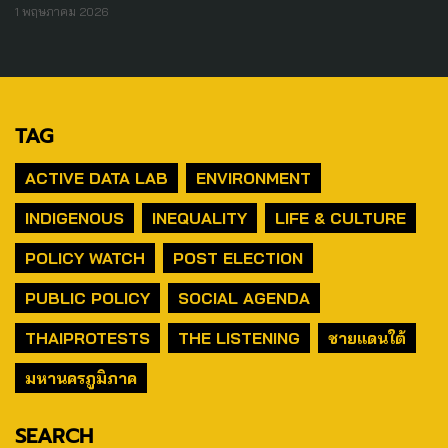
1 พฤษภาคม 2026
TAG
ACTIVE DATA LAB
ENVIRONMENT
INDIGENOUS
INEQUALITY
LIFE & CULTURE
POLICY WATCH
POST ELECTION
PUBLIC POLICY
SOCIAL AGENDA
THAIPROTESTS
THE LISTENING
ชายแดนใต้
มหานครภูมิภาค
SEARCH