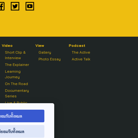
Video
View
Podcast
Short Clip &
Gallery
The Active
Interview
Photo Essay
Active Talk
The Explainer
Learning
Journey
On The Road
Documentary
Series
Live & Public
Forum
On air Clip
ยอมรับทั้งหมด
่ยอมรับทั้งหมด