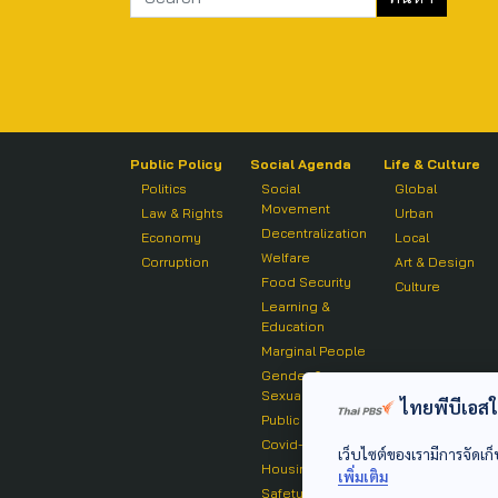
Public Policy
Social Agenda
Life & Culture
Politics
Social
Global
Movement
Law & Rights
Urban
Decentralization
Economy
Local
Welfare
Corruption
Art & Design
Food Security
Culture
Learning &
Education
Marginal People
Gender &
Sexuality
ไทยพีบีเอสใช้
Public Health
Covid-19
เว็บไซต์ของเรามีการจัดเก็
Housing
เพิ่มเติม
Safety