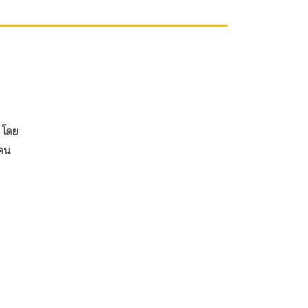
 โดย
้คน