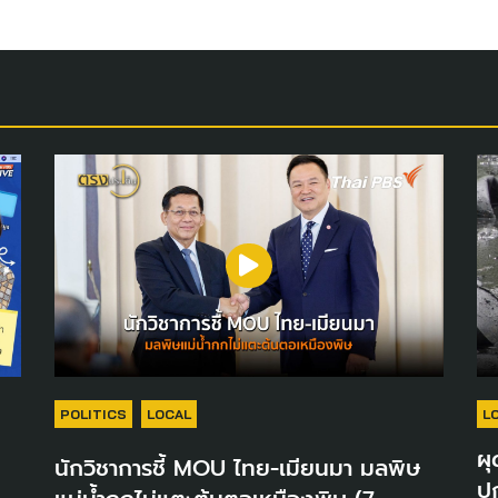
POLITICS
LOCAL
L
ผุ
นักวิชาการชี้ MOU ไทย-เมียนมา มลพิษ
ปก