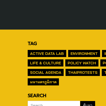
TAG
ACTIVE DATA LAB
ENVIRONMENT
LIFE & CULTURE
POLICY WATCH
P
SOCIAL AGENDA
THAIPROTESTS
มหานครภูมิภาค
SEARCH