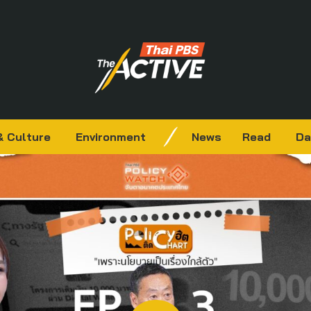
& Culture
Environment
News
Read
Da