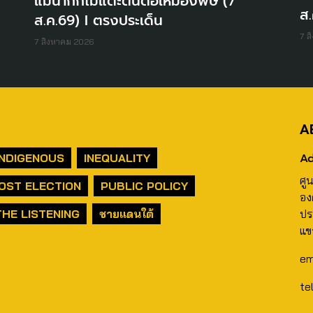
แม่น้ำกกไม่แตะต้นตอเหมืองพิษ (7
ส.
ส.ค.69) I ตรงประเด็น
7 ส
7 สิงหาคม 2026
A
Ad
INDIGENOUS
INEQUALITY
ศู
OST ELECTION
PUBLIC POLICY
อง
THE LISTENING
ชายแดนใต้
ปร
แข
em
te