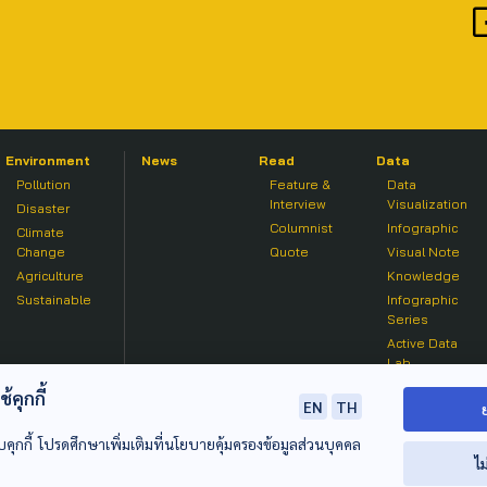
Environment
News
Read
Data
Pollution
Feature &
Data
Interview
Visualization
Disaster
Columnist
Infographic
Climate
Change
Quote
Visual Note
Agriculture
Knowledge
Sustainable
Infographic
Series
Active Data
Lab
คุกกี้
EN
TH
บคุกกี้ โปรดศึกษาเพิ่มเติมที่นโยบายคุ้มครองข้อมูลส่วนบุคคล
ไม