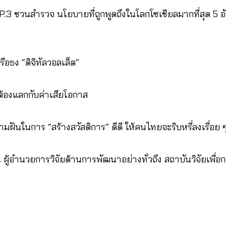
EP.3 ชวนสำรวจ นโยบายที่ถูกพูดถึงในโลกโซเชียลมากที่สุด 5 
ือธง “ดิจิทัลวอลเล็ต”
ต้องแลกกับค่าเสียโอกาส
วามฝันในการ “สร้างสวัสดิการ” ดีดี ให้คนไทยจะริบหรี่ลงเรื่อย 
น ผู้อำนวยการวิจัยด้านการพัฒนาอย่างทั่วถึง สถาบันวิจัยเพื่