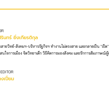
OR
ิรินทร์ ยิ่งเกียรติกุล
บสายวิทย์-สังคมฯ-บริหารรัฐกิจฯ ทำงานไม่ตรงสาย และกลายเป็น "เป็ด"
ตัว สนใจการเมือง จิตวิทยาเด็ก วิธีคิดการมองสังคม และรักการสัมภาษณ์ผู
 EDITOR
คงเปี่ยม