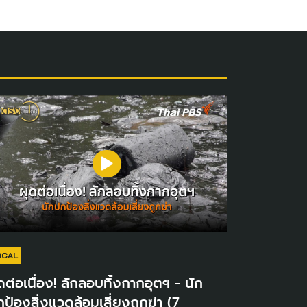
OCAL
ดต่อเนื่อง! ลักลอบทิ้งกากอุตฯ - นัก
ป้องสิ่งแวดล้อมเสี่ยงถูกฆ่า (7