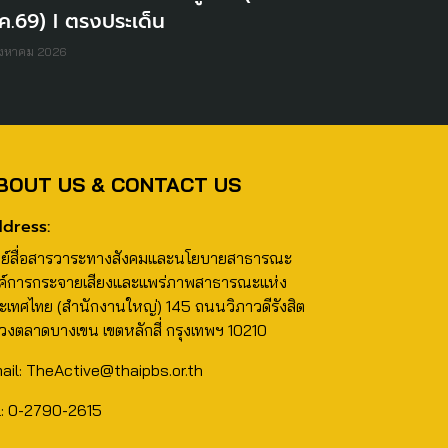
ค.69) I ตรงประเด็น
ิงหาคม 2026
BOUT US & CONTACT US
dress:
นย์สื่อสารวาระทางสังคมและนโยบายสาธารณะ
ค์การกระจายเสียงและแพร่ภาพสาธารณะแห่ง
ะเทศไทย (สำนักงานใหญ่) 145 ถนนวิภาวดีรังสิต
วงตลาดบางเขน เขตหลักสี่ กรุงเทพฯ 10210
ail: TheActive@thaipbs.or.th
l: 0-2790-2615