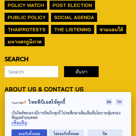
POLICY WATCH
POST ELECTION
PUBLIC POLICY
SOCIAL AGENDA
THAIPROTESTS
THE LISTENING
ชายแดนใต้
มหานครภูมิภาค
SEARCH
ABOUT US & CONTACT US
Address:
ไทยพีบีเอสใช้คุกกี้
EN
TH
ศูนย์สื่อสารวาระทางสังคมและนโยบายสาธารณะ องค์การกระจาย
เว็บไซต์ของเรามีการจัดเก็บคุกกี้ โปรดศึกษาเพิ่มเติมที่นโยบายคุ้มครอง
ข้อมูลส่วนบุคคล
เสียงและแพร่ภาพสาธารณะแห่งประเทศไทย (สำนักงานใหญ่) 145
เพิ่มเติม
ถนนวิภาวดีรังสิต แขวงตลาดบางเขน เขตหลักสี่ กรุงเทพฯ 10210
ยอมรับทั้งหมด
ไม่ยอมรับทั้งหมด
ปิด