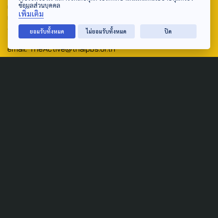
ศูนย์สื่อสารวาระทางสังคมและนโยบายสาธารณะ องค์การกระจาย
ข้อมูลส่วนบุคคล
เพิ่มเติม
เสียงและแพร่ภาพสาธารณะแห่งประเทศไทย (สำนักงานใหญ่) 145
ถนนวิภาวดีรังสิต แขวงตลาดบางเขน เขตหลักสี่ กรุงเทพฯ 10210
ยอมรับทั้งหมด
ไม่ยอมรับทั้งหมด
ปิด
email: TheActive@thaipbs.or.th
tel: 0-2790-2615
Public Policy
Social Agenda
Life & Culture
Politics
Social Movement
Global
Law & Rights
Decentralization
Urban
Economy
Welfare
Local
Corruption
Food Security
Art & Design
Learning &
Culture