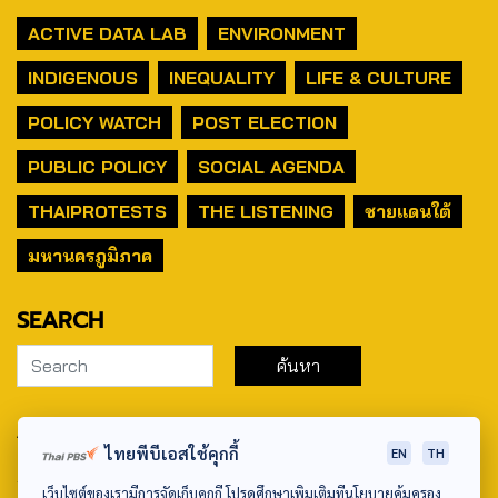
ACTIVE DATA LAB
ENVIRONMENT
INDIGENOUS
INEQUALITY
LIFE & CULTURE
POLICY WATCH
POST ELECTION
PUBLIC POLICY
SOCIAL AGENDA
THAIPROTESTS
THE LISTENING
ชายแดนใต้
มหานครภูมิภาค
SEARCH
ABOUT US & CONTACT US
ไทยพีบีเอสใช้คุกกี้
EN
TH
Address:
เว็บไซต์ของเรามีการจัดเก็บคุกกี้ โปรดศึกษาเพิ่มเติมที่นโยบายคุ้มครอง