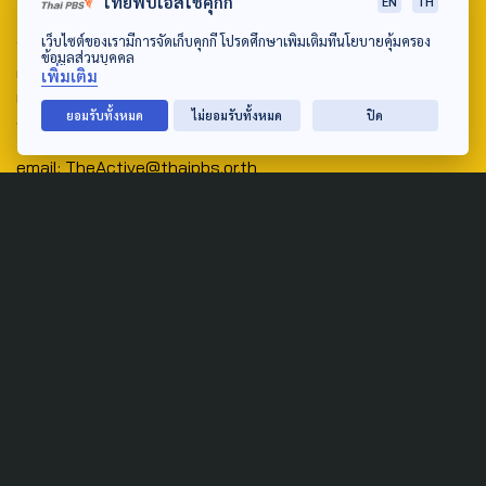
ไทยพีบีเอสใช้คุกกี้
EN
TH
Address:
เว็บไซต์ของเรามีการจัดเก็บคุกกี้ โปรดศึกษาเพิ่มเติมที่นโยบายคุ้มครอง
ข้อมูลส่วนบุคคล
ศูนย์สื่อสารวาระทางสังคมและนโยบายสาธารณะ องค์การกระจาย
เพิ่มเติม
เสียงและแพร่ภาพสาธารณะแห่งประเทศไทย (สำนักงานใหญ่) 145
ยอมรับทั้งหมด
ไม่ยอมรับทั้งหมด
ปิด
ถนนวิภาวดีรังสิต แขวงตลาดบางเขน เขตหลักสี่ กรุงเทพฯ 10210
email: TheActive@thaipbs.or.th
tel: 0-2790-2615
Public Policy
Social Agenda
Life & Culture
Politics
Social Movement
Global
Law & Rights
Decentralization
Urban
Economy
Welfare
Local