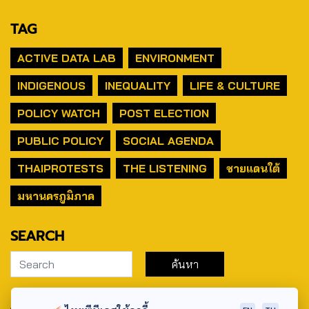
TAG
ACTIVE DATA LAB
ENVIRONMENT
INDIGENOUS
INEQUALITY
LIFE & CULTURE
POLICY WATCH
POST ELECTION
PUBLIC POLICY
SOCIAL AGENDA
THAIPROTESTS
THE LISTENING
ชายแดนใต้
มหานครภูมิภาค
SEARCH
ABOUT US & CONTACT US