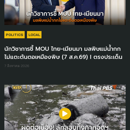
POLITICS
LOCAL
นักวิชาการชี้ MOU ไทย-เมียนมา มลพิษแม่น้ำกก
ไม่แตะต้นตอเหมืองพิษ (7 ส.ค.69) I ตรงประเด็น
7 สิงหาคม 2026