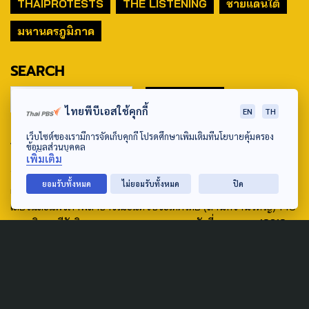
THAIPROTESTS
THE LISTENING
ชายแดนใต้
มหานครภูมิภาค
SEARCH
ไทยพีบีเอสใช้คุกกี้
EN
TH
ABOUT US & CONTACT US
เว็บไซต์ของเรามีการจัดเก็บคุกกี้ โปรดศึกษาเพิ่มเติมที่นโยบายคุ้มครอง
ข้อมูลส่วนบุคคล
เพิ่มเติม
Address:
ยอมรับทั้งหมด
ไม่ยอมรับทั้งหมด
ปิด
ศูนย์สื่อสารวาระทางสังคมและนโยบายสาธารณะ องค์การกระจาย
เสียงและแพร่ภาพสาธารณะแห่งประเทศไทย (สำนักงานใหญ่) 145
ถนนวิภาวดีรังสิต แขวงตลาดบางเขน เขตหลักสี่ กรุงเทพฯ 10210
email: TheActive@thaipbs.or.th
tel: 0-2790-2615