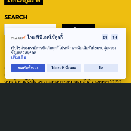
มหานครภูมิภาค
SEARCH
ไทยพีบีเอสใช้คุกกี้
EN
TH
ABOUT US & CONTACT US
เว็บไซต์ของเรามีการจัดเก็บคุกกี้ โปรดศึกษาเพิ่มเติมที่นโยบายคุ้มครอง
ข้อมูลส่วนบุคคล
เพิ่มเติม
Address:
ศูนย์สื่อสารวาระทางสังคมและนโยบายสาธารณะ องค์การกระจาย
ยอมรับทั้งหมด
ไม่ยอมรับทั้งหมด
ปิด
เสียงและแพร่ภาพสาธารณะแห่งประเทศไทย (สำนักงานใหญ่) 145
ถนนวิภาวดีรังสิต แขวงตลาดบางเขน เขตหลักสี่ กรุงเทพฯ 10210
email: TheActive@thaipbs.or.th
tel: 0-2790-2615