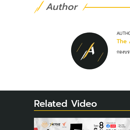
Author
AUTH
The 
กองบร
Related Video