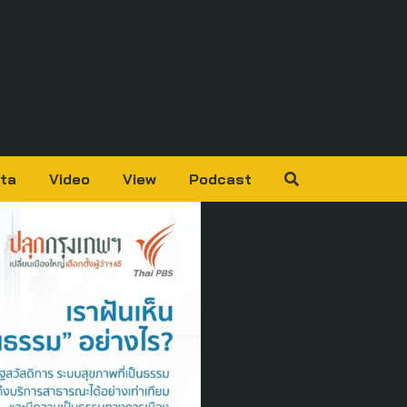
ta
Video
View
Podcast