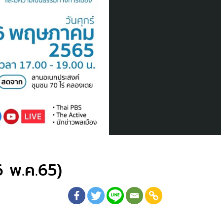
6 พ.ค.65)