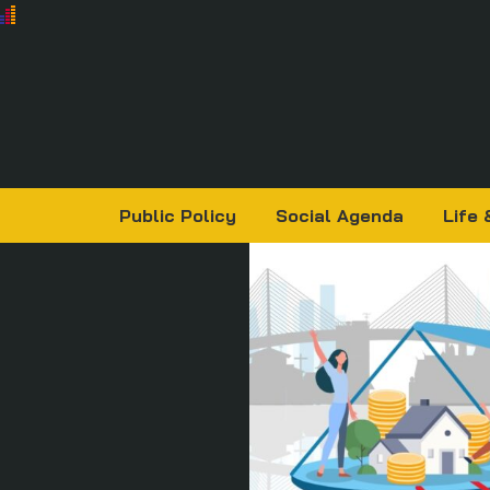
Public Policy
Social Agenda
Life 