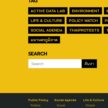
TAG
ACTIVE DATA LAB
ENVIRONMENT
LIFE & CULTURE
POLICY WATCH
P
SOCIAL AGENDA
THAIPROTESTS
มหานครภูมิภาค
SEARCH
Public Policy
Social Agenda
Life & Culture
Politics
Social
Global