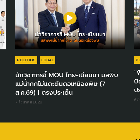
POLITICS
LOCAL
P
“พ
นักวิชาการชี้ MOU ไทย-เมียนมา มลพิษ
ปั
แม่น้ำกกไม่แตะต้นตอเหมืองพิษ (7
ปร
ส.ค.69) I ตรงประเด็น
6 ส
7 สิงหาคม 2026