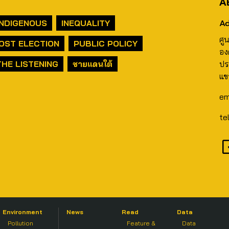
A
Ad
INDIGENOUS
INEQUALITY
ศู
OST ELECTION
PUBLIC POLICY
อง
THE LISTENING
ชายแดนใต้
ปร
แข
em
te
Environment
News
Read
Data
Pollution
Feature &
Data