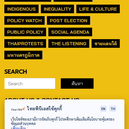
INDIGENOUS
INEQUALITY
LIFE & CULTURE
POLICY WATCH
POST ELECTION
PUBLIC POLICY
SOCIAL AGENDA
THAIPROTESTS
THE LISTENING
ชายแดนใต้
มหานครภูมิภาค
SEARCH
ABOUT US & CONTACT US
ไทยพีบีเอสใช้คุกกี้
EN
TH
Address:
เว็บไซต์ของเรามีการจัดเก็บคุกกี้ โปรดศึกษาเพิ่มเติมที่นโยบายคุ้มครอง
ศูนย์สื่อสารวาระทางสังคมและนโยบายสาธารณะ องค์การกระจาย
ข้อมูลส่วนบุคคล
เสียงและแพร่ภาพสาธารณะแห่งประเทศไทย (สำนักงานใหญ่) 145
เพิ่มเติม