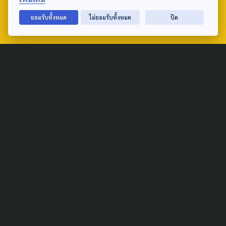
ถนนวิภาวดีรังสิต แขวงตลาดบางเขน เขตหลักสี่ กรุงเทพฯ 10210
ยอมรับทั้งหมด
ไม่ยอมรับทั้งหมด
ปิด
email: TheActive@thaipbs.or.th
tel: 0-2790-2615
Public Policy
Social Agenda
Life & Culture
Politics
Social Movement
Global
Law & Rights
Decentralization
Urban
Economy
Welfare
Local
Corruption
Food Security
Art & Design
Learning &
Culture
Education
Marginal People