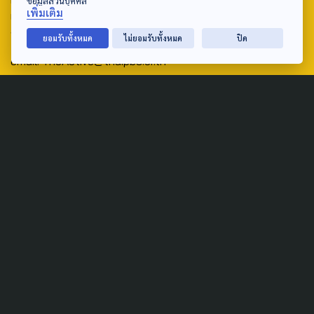
ข้อมูลส่วนบุคคล
เพิ่มเติม
เสียงและแพร่ภาพสาธารณะแห่งประเทศไทย (สำนักงานใหญ่) 145
ถนนวิภาวดีรังสิต แขวงตลาดบางเขน เขตหลักสี่ กรุงเทพฯ 10210
ยอมรับทั้งหมด
ไม่ยอมรับทั้งหมด
ปิด
email: TheActive@thaipbs.or.th
tel: 0-2790-2615
Public Policy
Social Agenda
Life & Culture
Politics
Social Movement
Global
Law & Rights
Decentralization
Urban
Economy
Welfare
Local
Corruption
Food Security
Art & Design
Learning &
Culture
Education