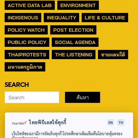
ACTIVE DATA LAB
ENVIRONMENT
INDIGENOUS
INEQUALITY
LIFE & CULTURE
POLICY WATCH
POST ELECTION
PUBLIC POLICY
SOCIAL AGENDA
THAIPROTESTS
THE LISTENING
ชายแดนใต้
มหานครภูมิภาค
SEARCH
ABOUT US & CONTACT US
ไทยพีบีเอสใช้คุกกี้
EN
TH
Address:
เว็บไซต์ของเรามีการจัดเก็บคุกกี้ โปรดศึกษาเพิ่มเติมที่นโยบายคุ้มครอง
ศูนย์สื่อสารวาระทางสังคมและนโยบายสาธารณะ องค์การกระจาย