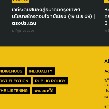
ิ
เวทีระดมสมองสู่อนาคตกรุงเทพฯ
B
นโยบายใครตอบโจทย์เมือง (19 มิ.ย.69) |
กร
ตรงประเด็น
มิ
19 มิถุนายน 2026
19 
A
Ad
INDIGENOUS
INEQUALITY
ศู
OST ELECTION
PUBLIC POLICY
อง
THE LISTENING
ชายแดนใต้
ปร
แข
em