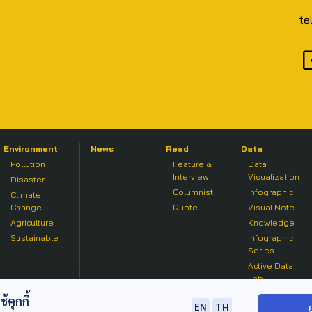
te
Environment
News
Read
Data
Pollution
Feature &
Data
Interview
Visualization
Disaster
Columnist
Infographic
Climate
Change
Quote
Visual Note
Agriculture
Knowledge
Sustainable
Infographic
Series
Active Data
Lab
คุกกี้
EN
TH