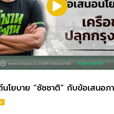
ต์นโยบาย “ชัชชาติ” กับข้อเสนอ
CS