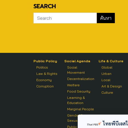
SEARCH
Public Policy
Social Agenda
Life & Culture
Politics
Social
Global
Movement
Law & Rights
Urban
Decentralization
Economy
Local
Welfare
Corruption
Art & Design
Food Security
Culture
Learning &
Education
Marginal People
Gender &
Sexuality
ไทยพีบีเอสใช้
Public Health