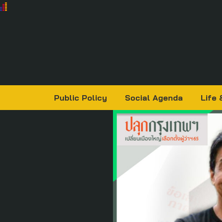
Public Policy
Social Agenda
Life 