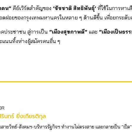
ุกคน”
คีย์เวิร์ดสำคัญของ
‘ชัชชาติ สิทธิพันธุ์’
ที่ใช้ในการหาเสี
เลือดฝอยของกรุงเทพมหานครในหลาย ๆ ด้านดีขึ้น เพื่อยกระดั
าคประชาชน สู่การเป็น
“เมืองสุขภาพดี”
และ
“เมืองเป็นธร
คะแนนทิ้งห่างผู้สมัครคนอื่น ๆ
OR
ิรินทร์ ยิ่งเกียรติกุล
บสายวิทย์-สังคมฯ-บริหารรัฐกิจฯ ทำงานไม่ตรงสาย และกลายเป็น "เป็ด"