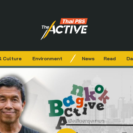
& Culture
Environment
News
Read
Da