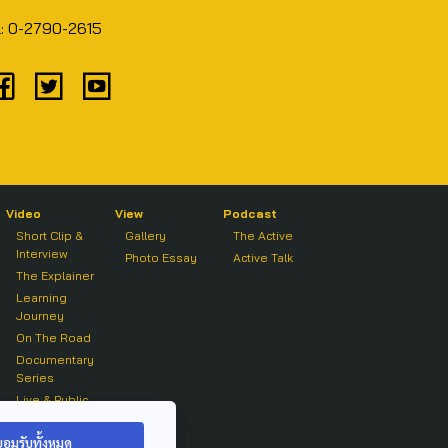
l: 0-2790-2615
Video
View
Podcast
Short Clip &
Gallery
The Active
Interview
Photo Essay
Active Talk
The Explainer
Learning
Journey
On The Road
Documentary
Series
Live & Public
Forum
On air Clip
ยอมรับทั้งหมด