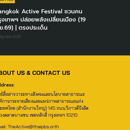
angkok Active Festival ชวนคน
ุงเทพฯ ปล่อยพลังเปลี่ยนเมือง (19
.ย.69) | ตรงประเด็น
มิถุนายน 2026
BOUT US & CONTACT US
dress:
นย์สื่อสารวาระทางสังคมและนโยบายสาธารณะ
ค์การกระจายเสียงและแพร่ภาพสาธารณะแห่ง
ะเทศไทย (สำนักงานใหญ่) 145 ถนนวิภาวดีรังสิต
วงตลาดบางเขน เขตหลักสี่ กรุงเทพฯ 10210
ail: TheActive@thaipbs.or.th