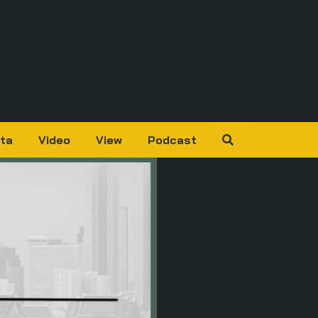
ta
Video
View
Podcast