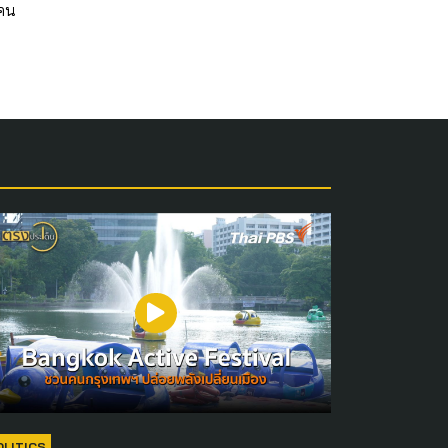
้คน
OLITICS