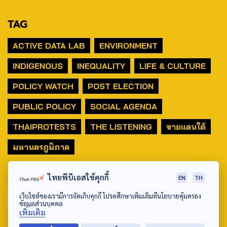
TAG
ACTIVE DATA LAB
ENVIRONMENT
INDIGENOUS
INEQUALITY
LIFE & CULTURE
POLICY WATCH
POST ELECTION
PUBLIC POLICY
SOCIAL AGENDA
THAIPROTESTS
THE LISTENING
ชายแดนใต้
มหานครภูมิภาค
SEARCH
ไทยพีบีเอสใช้คุกกี้
EN
TH
เว็บไซต์ของเรามีการจัดเก็บคุกกี้ โปรดศึกษาเพิ่มเติมที่นโยบายคุ้มครอง
ข้อมูลส่วนบุคคล
เพิ่มเติม
ABOUT US & CONTACT US