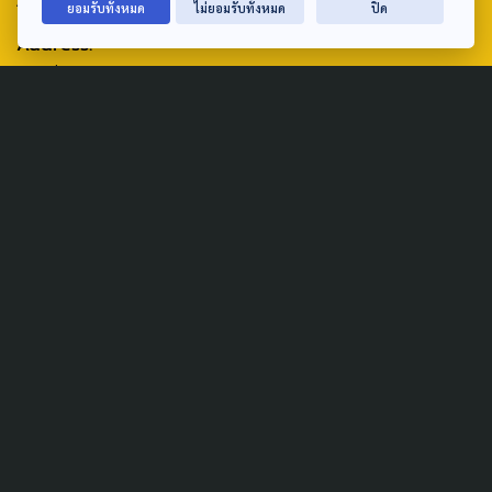
ยอมรับทั้งหมด
ไม่ยอมรับทั้งหมด
ปิด
Address:
ศูนย์สื่อสารวาระทางสังคมและนโยบายสาธารณะ องค์การกระจาย
เสียงและแพร่ภาพสาธารณะแห่งประเทศไทย (สำนักงานใหญ่) 145
ถนนวิภาวดีรังสิต แขวงตลาดบางเขน เขตหลักสี่ กรุงเทพฯ 10210
email: TheActive@thaipbs.or.th
tel: 0-2790-2615
Public Policy
Social Agenda
Life & Culture
Politics
Social Movement
Global
Law & Rights
Decentralization
Urban