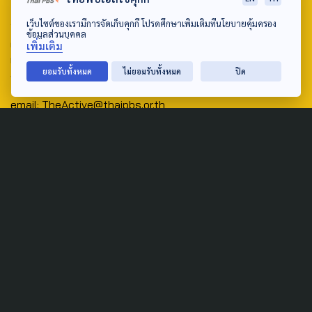
Address:
เว็บไซต์ของเรามีการจัดเก็บคุกกี้ โปรดศึกษาเพิ่มเติมที่นโยบายคุ้มครอง
ข้อมูลส่วนบุคคล
ศูนย์สื่อสารวาระทางสังคมและนโยบายสาธารณะ องค์การกระจาย
เพิ่มเติม
เสียงและแพร่ภาพสาธารณะแห่งประเทศไทย (สำนักงานใหญ่) 145
ยอมรับทั้งหมด
ไม่ยอมรับทั้งหมด
ปิด
ถนนวิภาวดีรังสิต แขวงตลาดบางเขน เขตหลักสี่ กรุงเทพฯ 10210
email: TheActive@thaipbs.or.th
tel: 0-2790-2615
Public Policy
Social Agenda
Life & Culture
Politics
Social Movement
Global
Law & Rights
Decentralization
Urban
Economy
Welfare
Local