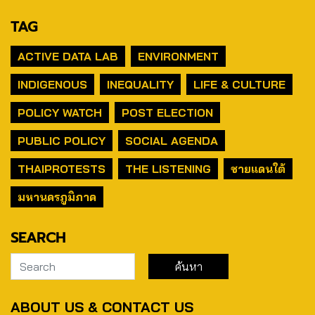
TAG
ACTIVE DATA LAB
ENVIRONMENT
INDIGENOUS
INEQUALITY
LIFE & CULTURE
POLICY WATCH
POST ELECTION
PUBLIC POLICY
SOCIAL AGENDA
THAIPROTESTS
THE LISTENING
ชายแดนใต้
มหานครภูมิภาค
SEARCH
ABOUT US & CONTACT US