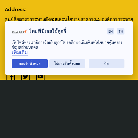
Address:
ศูนย์สื่อสารวาระทางสังคมและนโยบายสาธารณะ องค์การกระจาย
เสียงและแพร่ภาพสาธารณะแห่งประเทศไทย (สำนักงานใหญ่) 145
ไทยพีบีเอสใช้คุกกี้
EN
TH
ถนนวิภาวดีรังสิต แขวงตลาดบางเขน เขตหลักสี่ กรุงเทพฯ 10210
เว็บไซต์ของเรามีการจัดเก็บคุกกี้ โปรดศึกษาเพิ่มเติมที่นโยบายคุ้มครอง
email: TheActive@thaipbs.or.th
ข้อมูลส่วนบุคคล
เพิ่มเติม
tel: 0-2790-2615
ยอมรับทั้งหมด
ไม่ยอมรับทั้งหมด
ปิด
Public Policy
Social Agenda
Life & Culture
Politics
Social Movement
Global
Law & Rights
Decentralization
Urban
Economy
Welfare
Local