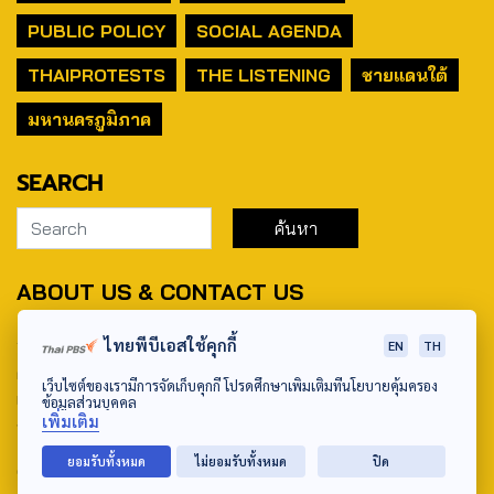
PUBLIC POLICY
SOCIAL AGENDA
THAIPROTESTS
THE LISTENING
ชายแดนใต้
มหานครภูมิภาค
SEARCH
ABOUT US & CONTACT US
Address:
ไทยพีบีเอสใช้คุกกี้
EN
TH
ศูนย์สื่อสารวาระทางสังคมและนโยบายสาธารณะ องค์การกระจาย
เว็บไซต์ของเรามีการจัดเก็บคุกกี้ โปรดศึกษาเพิ่มเติมที่นโยบายคุ้มครอง
เสียงและแพร่ภาพสาธารณะแห่งประเทศไทย (สำนักงานใหญ่) 145
ข้อมูลส่วนบุคคล
เพิ่มเติม
ถนนวิภาวดีรังสิต แขวงตลาดบางเขน เขตหลักสี่ กรุงเทพฯ 10210
ยอมรับทั้งหมด
ไม่ยอมรับทั้งหมด
ปิด
email: TheActive@thaipbs.or.th