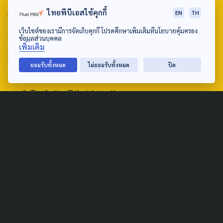
ABOUT US & CONTACT US
ไทยพีบีเอสใช้คุกกี้
EN
TH
เว็บไซต์ของเรามีการจัดเก็บคุกกี้ โปรดศึกษาเพิ่มเติมที่นโยบายคุ้มครอง
Address:
ข้อมูลส่วนบุคคล
เพิ่มเติม
ศูนย์สื่อสารวาระทางสังคมและนโยบายสาธารณะ องค์การกระจาย
เสียงและแพร่ภาพสาธารณะแห่งประเทศไทย (สำนักงานใหญ่) 145
ยอมรับทั้งหมด
ไม่ยอมรับทั้งหมด
ปิด
ถนนวิภาวดีรังสิต แขวงตลาดบางเขน เขตหลักสี่ กรุงเทพฯ 10210
email: TheActive@thaipbs.or.th
tel: 0-2790-2615
Public Policy
Social Agenda
Life & Culture
Politics
Social Movement
Global