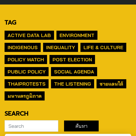
TAG
ACTIVE DATA LAB
ENVIRONMENT
INDIGENOUS
INEQUALITY
LIFE & CULTURE
POLICY WATCH
POST ELECTION
PUBLIC POLICY
SOCIAL AGENDA
THAIPROTESTS
THE LISTENING
ชายแดนใต้
มหานครภูมิภาค
SEARCH