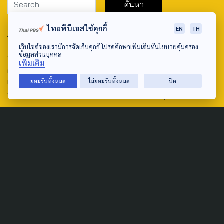
ไทยพีบีเอสใช้คุกกี้
EN
TH
ABOUT US & CONTACT US
เว็บไซต์ของเรามีการจัดเก็บคุกกี้ โปรดศึกษาเพิ่มเติมที่นโยบายคุ้มครอง
Address:
ข้อมูลส่วนบุคคล
เพิ่มเติม
ศูนย์สื่อสารวาระทางสังคมและนโยบายสาธารณะ องค์การกระจาย
เสียงและแพร่ภาพสาธารณะแห่งประเทศไทย (สำนักงานใหญ่) 145
ยอมรับทั้งหมด
ไม่ยอมรับทั้งหมด
ปิด
ถนนวิภาวดีรังสิต แขวงตลาดบางเขน เขตหลักสี่ กรุงเทพฯ 10210
email: TheActive@thaipbs.or.th
tel: 0-2790-2615