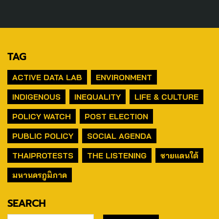
TAG
ACTIVE DATA LAB
ENVIRONMENT
INDIGENOUS
INEQUALITY
LIFE & CULTURE
POLICY WATCH
POST ELECTION
PUBLIC POLICY
SOCIAL AGENDA
THAIPROTESTS
THE LISTENING
ชายแดนใต้
มหานครภูมิภาค
SEARCH