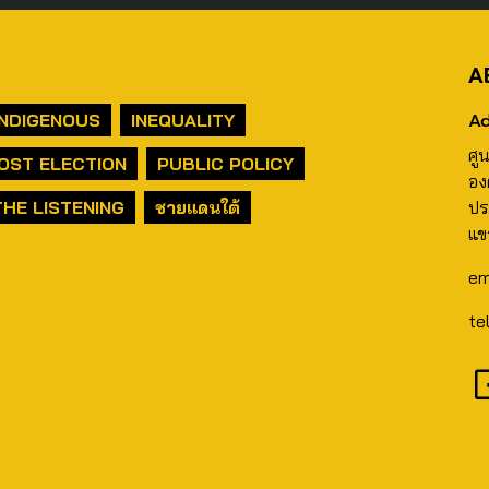
A
Ad
INDIGENOUS
INEQUALITY
ศู
OST ELECTION
PUBLIC POLICY
อง
THE LISTENING
ชายแดนใต้
ปร
แข
em
te