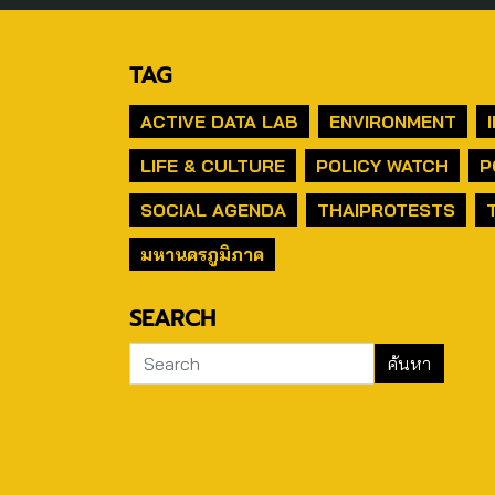
TAG
ACTIVE DATA LAB
ENVIRONMENT
LIFE & CULTURE
POLICY WATCH
P
SOCIAL AGENDA
THAIPROTESTS
มหานครภูมิภาค
SEARCH