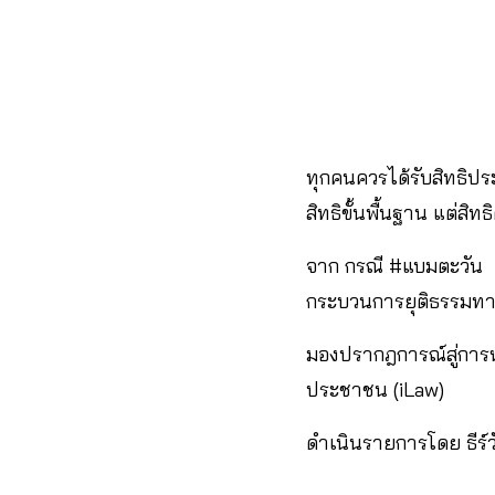
ทุกคนควรได้รับสิทธิประ
สิทธิขั้นพื้นฐาน แต่สิท
จาก กรณี #แบมตะวัน เร
กระบวนการยุติธรรมทา
มองปรากฎการณ์สู่การห
ประชาชน (iLaw)
ดำเนินรายการโดย ธีร์วั