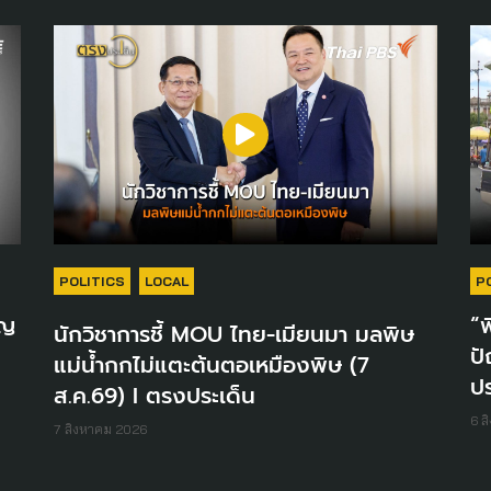
POLITICS
LOCAL
P
ูญ
“พ
นักวิชาการชี้ MOU ไทย-เมียนมา มลพิษ
ปั
แม่น้ำกกไม่แตะต้นตอเหมืองพิษ (7
ปร
ส.ค.69) I ตรงประเด็น
6 ส
7 สิงหาคม 2026