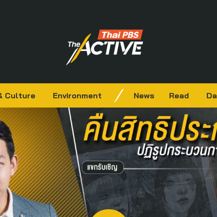
& Culture
Environment
News
Read
Da