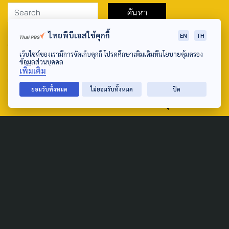
ไทยพีบีเอสใช้คุกกี้
EN
TH
ABOUT US & CONTACT US
เว็บไซต์ของเรามีการจัดเก็บคุกกี้ โปรดศึกษาเพิ่มเติมที่นโยบายคุ้มครอง
Address:
ข้อมูลส่วนบุคคล
เพิ่มเติม
ศูนย์สื่อสารวาระทางสังคมและนโยบายสาธารณะ องค์การกระจาย
ยอมรับทั้งหมด
ไม่ยอมรับทั้งหมด
ปิด
เสียงและแพร่ภาพสาธารณะแห่งประเทศไทย (สำนักงานใหญ่) 145
ถนนวิภาวดีรังสิต แขวงตลาดบางเขน เขตหลักสี่ กรุงเทพฯ 10210
email: TheActive@thaipbs.or.th
tel: 0-2790-2615