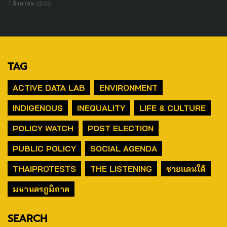
7 สิงหาคม 2026
TAG
ACTIVE DATA LAB
ENVIRONMENT
INDIGENOUS
INEQUALITY
LIFE & CULTURE
POLICY WATCH
POST ELECTION
PUBLIC POLICY
SOCIAL AGENDA
THAIPROTESTS
THE LISTENING
ชายแดนใต้
มหานครภูมิภาค
SEARCH