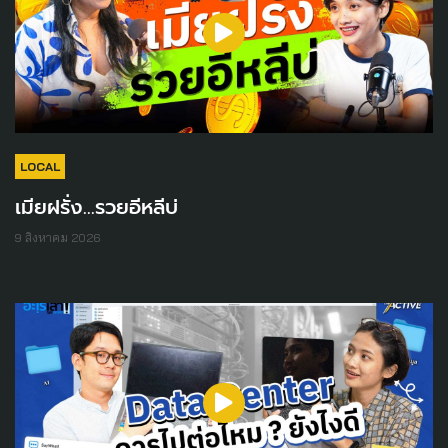
LOCAL
เมียฝรั่ง...รวยอีหลีบ่
9 สิงหาคม 2026