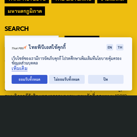
มหานครภูมิภาค
SEARCH
ไทยพีบีเอสใช้คุกกี้
EN
TH
ABOUT US & CONTACT US
เว็บไซต์ของเรามีการจัดเก็บคุกกี้ โปรดศึกษาเพิ่มเติมที่นโยบายคุ้มครอง
ข้อมูลส่วนบุคคล
เพิ่มเติม
Address:
ยอมรับทั้งหมด
ไม่ยอมรับทั้งหมด
ปิด
ศูนย์สื่อสารวาระทางสังคมและนโยบายสาธารณะ องค์การกระจาย
เสียงและแพร่ภาพสาธารณะแห่งประเทศไทย (สำนักงานใหญ่) 145
ถนนวิภาวดีรังสิต แขวงตลาดบางเขน เขตหลักสี่ กรุงเทพฯ 10210
email: TheActive@thaipbs.or.th
tel: 0-2790-2615