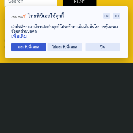
ไทยพีบีเอสใช้คุกกี้
EN
TH
ABOUT US & CONTACT US
เว็บไซต์ของเรามีการจัดเก็บคุกกี้ โปรดศึกษาเพิ่มเติมที่นโยบายคุ้มครอง
Address:
ข้อมูลส่วนบุคคล
เพิ่มเติม
ศูนย์สื่อสารวาระทางสังคมและนโยบายสาธารณะ องค์การกระจาย
เสียงและแพร่ภาพสาธารณะแห่งประเทศไทย (สำนักงานใหญ่) 145
ยอมรับทั้งหมด
ไม่ยอมรับทั้งหมด
ปิด
ถนนวิภาวดีรังสิต แขวงตลาดบางเขน เขตหลักสี่ กรุงเทพฯ 10210
email: TheActive@thaipbs.or.th
tel: 0-2790-2615
Public Policy
Social Agenda
Life & Culture