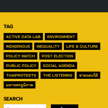
TAG
ACTIVE DATA LAB
ENVIRONMENT
INDIGENOUS
INEQUALITY
LIFE & CULTURE
POLICY WATCH
POST ELECTION
PUBLIC POLICY
SOCIAL AGENDA
THAIPROTESTS
THE LISTENING
ชายแดนใต้
มหานครภูมิภาค
SEARCH