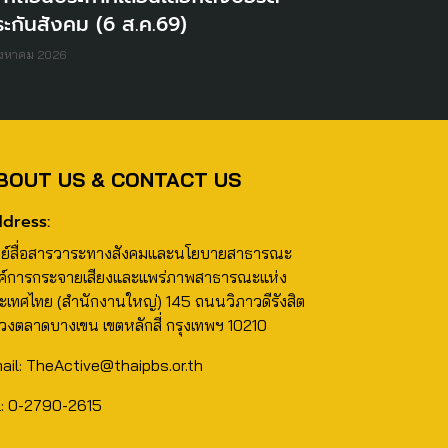
ะกันสังคม (6 ส.ค.69)
ิงหาคม 2026
BOUT US & CONTACT US
dress:
นย์สื่อสารวาระทางสังคมและนโยบายสาธารณะ
ค์การกระจายเสียงและแพร่ภาพสาธารณะแห่ง
ะเทศไทย (สำนักงานใหญ่) 145 ถนนวิภาวดีรังสิต
วงตลาดบางเขน เขตหลักสี่ กรุงเทพฯ 10210
ail: TheActive@thaipbs.or.th
l: 0-2790-2615