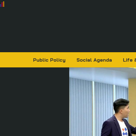
Public Policy
Social Agenda
Life 