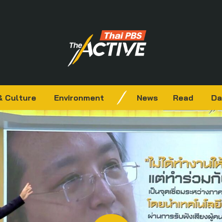
& Culture
Environment
News
Read
Da