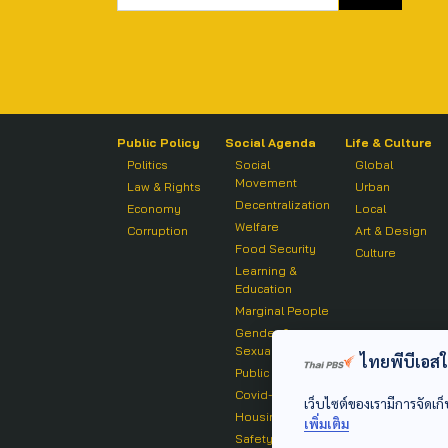
Public Policy
Social Agenda
Life & Culture
Politics
Social
Global
Movement
Law & Rights
Urban
Decentralization
Economy
Local
Welfare
Corruption
Art & Design
Food Security
Culture
Learning &
Education
Marginal People
Gender &
Sexuality
ไทยพีบีเอสใช้
Public Health
Covid-19
เว็บไซต์ของเรามีการจัดเก็
Housing
เพิ่มเติม
Safety