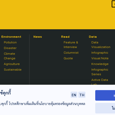
Environment
News
Read
Data
Pollution
Feature &
Data
Interview
Visualization
Disaster
Columnist
Infographic
Climate
Change
Quote
Visual Note
Agriculture
Knowledge
Sustainable
Infographic
Series
Active Data
Lab
คุกกี้
EN
TH
บคุกกี้ โปรดศึกษาเพิ่มเติมที่นโยบายคุ้มครองข้อมูลส่วนบุคคล
ไม