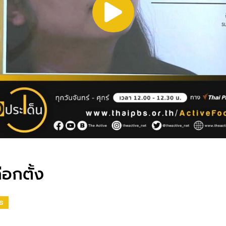
ือกตั้ง
S