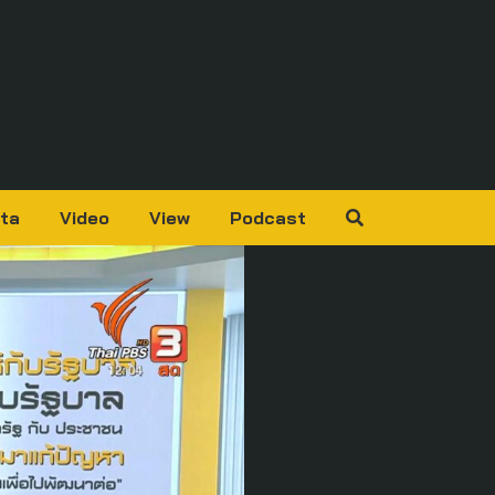
ta
Video
View
Podcast