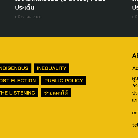
ประเด็น
ปร
6 สิงหาคม 2026
6 ส
A
Ad
INDIGENOUS
INEQUALITY
ศู
OST ELECTION
PUBLIC POLICY
อง
THE LISTENING
ชายแดนใต้
ปร
แข
em
te