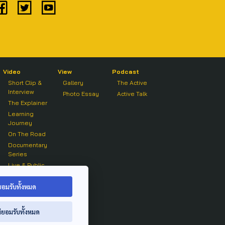
Video
View
Podcast
Short Clip &
Gallery
The Active
Interview
Photo Essay
Active Talk
The Explainer
Learning
Journey
On The Road
Documentary
Series
Live & Public
Forum
On air Clip
ยอมรับทั้งหมด
่ยอมรับทั้งหมด