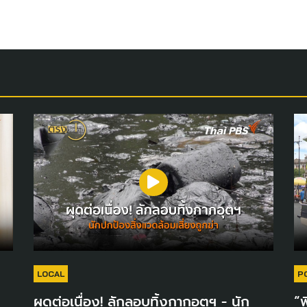
LOCAL
P
ผุดต่อเนื่อง! ลักลอบทิ้งกากอุตฯ - นัก
“พ