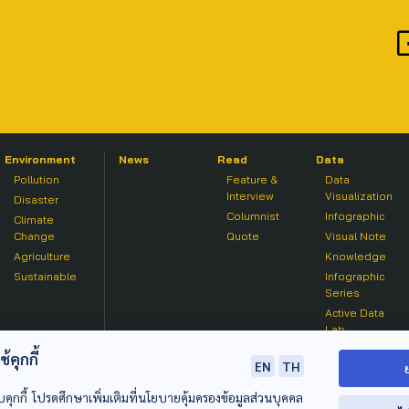
Environment
News
Read
Data
Pollution
Feature &
Data
Interview
Visualization
Disaster
Columnist
Infographic
Climate
Change
Quote
Visual Note
Agriculture
Knowledge
Sustainable
Infographic
Series
Active Data
Lab
คุกกี้
EN
TH
บคุกกี้ โปรดศึกษาเพิ่มเติมที่นโยบายคุ้มครองข้อมูลส่วนบุคคล