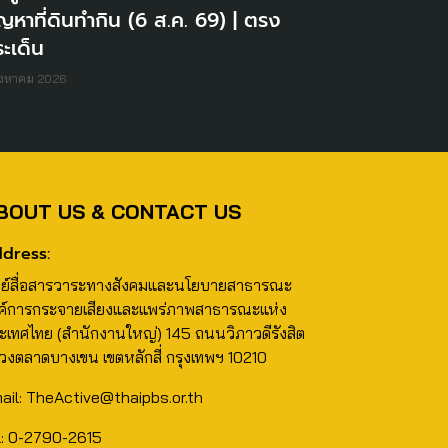
ญหาที่ดินทำกิน (6 ส.ค. 69) | ตรง
ะเด็น
ิงหาคม 2026
BOUT US & CONTACT US
dress:
นย์สื่อสารวาระทางสังคมและนโยบายสาธารณะ
ค์การกระจายเสียงและแพร่ภาพสาธารณะแห่ง
ะเทศไทย (สำนักงานใหญ่) 145 ถนนวิภาวดีรังสิต
วงตลาดบางเขน เขตหลักสี่ กรุงเทพฯ 10210
ail: TheActive@thaipbs.or.th
l: 0-2790-2615