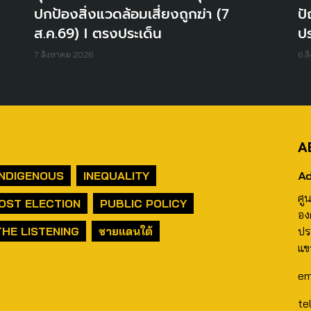
ปกป้องสิ่งแวดล้อมเสี่ยงถูกฆ่า (7
ปั
ส.ค.69) I ตรงประเด็น
ปร
7 สิงหาคม 2026
6 ส
A
Ad
INDIGENOUS
INEQUALITY
ศู
OST ELECTION
PUBLIC POLICY
อง
THE LISTENING
ชายแดนใต้
ปร
แข
em
te