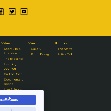
Video
View
Podcast
Short Clip &
Gallery
The Active
Interview
Photo Essay
Active Talk
The Explainer
Learning
Journey
On The Road
Documentary
Series
Live & Public
Forum
On air Clip
ยอมรับทั้งหมด