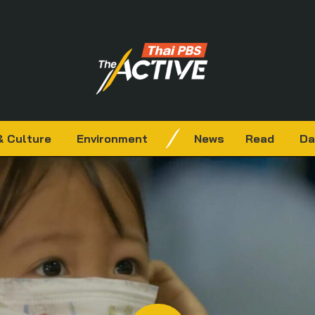
& Culture
Environment
News
Read
Da