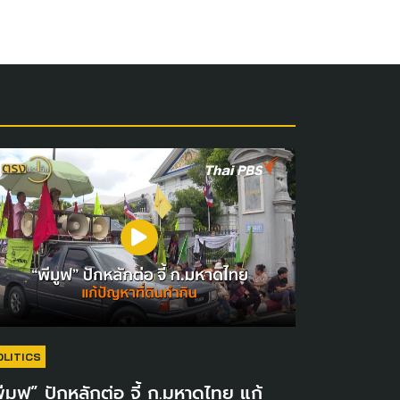
OLITICS
ีมูฟ” ปักหลักต่อ จี้ ก.มหาดไทย แก้