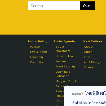
Public Policy
Social Agenda
Life & Culture
Politics
Social
Global
Movement
Law & Rights
Urban
Decentralization
Economy
Local
Welfare
Corruption
Art & Design
Food Security
Culture
Learning &
Education
Marginal People
Gender &
Sexuality
ไทยพีบีเอสใช้
Public Health
Covid-19
เว็บไซต์ของเรามีการจัดเก็