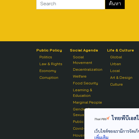
Public Policy
Social Agenda
Life & Culture
Politics
Social
Global
Movement
Law & Rights
Urban
Decentralization
Economy
Local
Welfare
Corruption
Art & Design
Food Security
Culture
Learning &
Education
Marginal People
Gender &
Sexuality
ไทยพีบีเอสใช้
Public Health
Covid-19
เว็บไซต์ของเรามีการจัดเก็
Housing
เพิ่มเติม