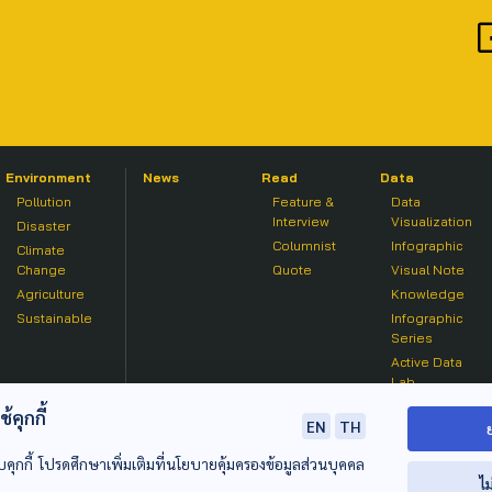
Environment
News
Read
Data
Pollution
Feature &
Data
Interview
Visualization
Disaster
Columnist
Infographic
Climate
Change
Quote
Visual Note
Agriculture
Knowledge
Sustainable
Infographic
Series
Active Data
Lab
คุกกี้
EN
TH
บคุกกี้ โปรดศึกษาเพิ่มเติมที่นโยบายคุ้มครองข้อมูลส่วนบุคคล
ไม