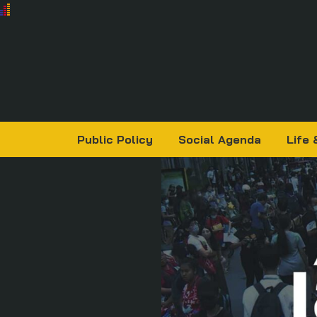
Public Policy
Social Agenda
Life 