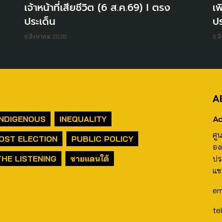
เจ้าหน้าที่เสียชีวิต (6 ส.ค.69) I ตรง
เพ
ประเด็น
ปร
6 สิงหาคม 2026
6 ส
A
Ad
INDIGENOUS
INEQUALITY
ศู
OST ELECTION
PUBLIC POLICY
อง
THE LISTENING
ชายแดนใต้
ปร
แข
em
te