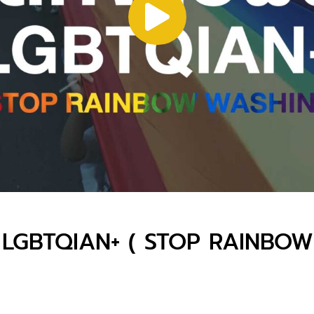
ยฝัน LGBTQIAN+ ( STOP RAINB