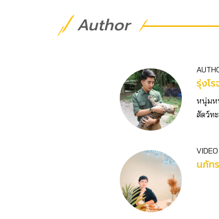
Author
AUTH
รุ่งโ
หนุ่มห
สัตว์ทะ
VIDEO
นภัท