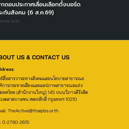
ิกถอนประกาศเลื่อนเลือกตั้งบอร์ด
ะกันสังคม (6 ส.ค.69)
ิงหาคม 2026
BOUT US & CONTACT US
dress:
นย์สื่อสารวาระทางสังคมและนโยบายสาธารณะ
ค์การกระจายเสียงและแพร่ภาพสาธารณะแห่ง
ะเทศไทย (สำนักงานใหญ่) 145 ถนนวิภาวดีรังสิต
วงตลาดบางเขน เขตหลักสี่ กรุงเทพฯ 10210
ail: TheActive@thaipbs.or.th
l: 0-2790-2615