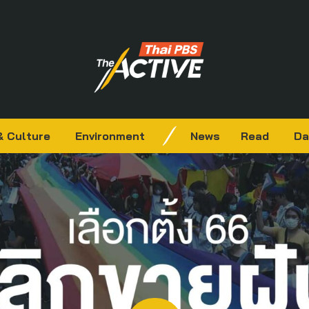
& Culture
Environment
News
Read
Da