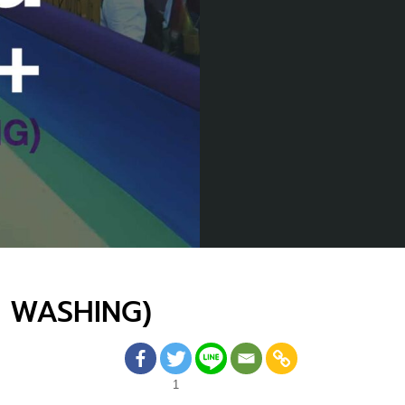
OW WASHING)
1