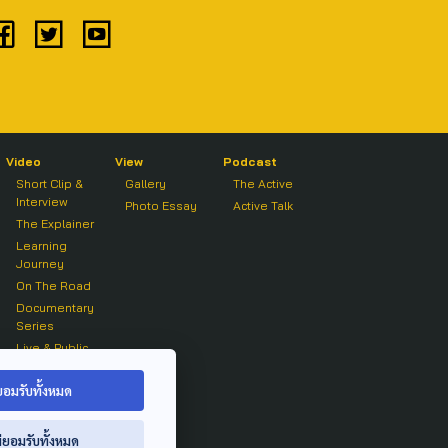
Video
View
Podcast
Short Clip &
Gallery
The Active
Interview
Photo Essay
Active Talk
The Explainer
Learning
Journey
On The Road
Documentary
Series
Live & Public
Forum
On air Clip
ยอมรับทั้งหมด
่ยอมรับทั้งหมด