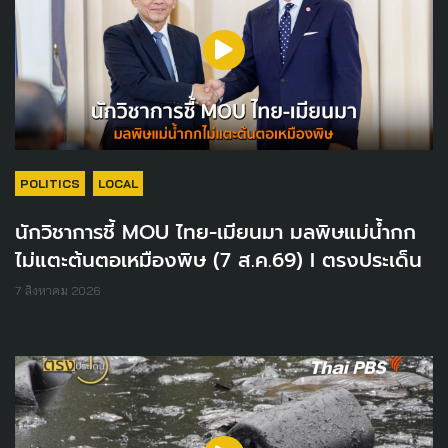
POLITICS
LOCAL
นักวิชาการชี้ MOU ไทย-เมียนมา มลพิษแม่น้ำกก
ไม่แตะต้นตอเหมืองพิษ (7 ส.ค.69) I ตรงประเด็น
7 สิงหาคม 2026