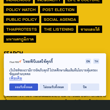
POLICY WATCH
POST ELECTION
PUBLIC POLICY
SOCIAL AGENDA
THAIPROTESTS
THE LISTENING
ชายแดนใต้
มหานครภูมิภาค
SEARCH
ไทยพีบีเอสใช้คุกกี้
EN
TH
เว็บไซต์ของเรามีการจัดเก็บคุกกี้ โปรดศึกษาเพิ่มเติมที่นโยบายคุ้มครอง
ข้อมูลส่วนบุคคล
ABOUT US & CONTACT US
เพิ่มเติม
Address:
ยอมรับทั้งหมด
ไม่ยอมรับทั้งหมด
ปิด
ศูนย์สื่อสารวาระทางสังคมและนโยบายสาธารณะ องค์การกระจาย
เสียงและแพร่ภาพสาธารณะแห่งประเทศไทย (สำนักงานใหญ่) 145
ถนนวิภาวดีรังสิต แขวงตลาดบางเขน เขตหลักสี่ กรุงเทพฯ 10210