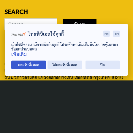
SEARCH
ไทยพีบีเอสใช้คุกกี้
EN
TH
ABOUT US & CONTACT US
เว็บไซต์ของเรามีการจัดเก็บคุกกี้ โปรดศึกษาเพิ่มเติมที่นโยบายคุ้มครอง
ข้อมูลส่วนบุคคล
Address:
เพิ่มเติม
ศูนย์สื่อสารวาระทางสังคมและนโยบายสาธารณะ องค์การกระจาย
ยอมรับทั้งหมด
ไม่ยอมรับทั้งหมด
ปิด
เสียงและแพร่ภาพสาธารณะแห่งประเทศไทย (สำนักงานใหญ่) 145
ถนนวิภาวดีรังสิต แขวงตลาดบางเขน เขตหลักสี่ กรุงเทพฯ 10210
email: TheActive@thaipbs.or.th
tel: 0-2790-2615