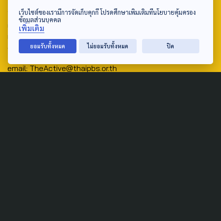
Address:
เว็บไซต์ของเรามีการจัดเก็บคุกกี้ โปรดศึกษาเพิ่มเติมที่นโยบายคุ้มครอง
ข้อมูลส่วนบุคคล
ศูนย์สื่อสารวาระทางสังคมและนโยบายสาธารณะ องค์การกระจาย
เพิ่มเติม
เสียงและแพร่ภาพสาธารณะแห่งประเทศไทย (สำนักงานใหญ่) 145
ยอมรับทั้งหมด
ไม่ยอมรับทั้งหมด
ปิด
ถนนวิภาวดีรังสิต แขวงตลาดบางเขน เขตหลักสี่ กรุงเทพฯ 10210
email: TheActive@thaipbs.or.th
tel: 0-2790-2615
Public Policy
Social Agenda
Life & Culture
Politics
Social Movement
Global
Law & Rights
Decentralization
Urban
Economy
Welfare
Local