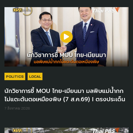
POLITICS
LOCAL
นักวิชาการชี้ MOU ไทย-เมียนมา มลพิษแม่น้ำกก
ไม่แตะต้นตอเหมืองพิษ (7 ส.ค.69) I ตรงประเด็น
7 สิงหาคม 2026