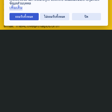
ข้อมูลส่วนบุคคล
ศูนย์สื่อสารวาระทางสังคมและนโยบายสาธารณะ องค์การกระจาย
เพิ่มเติม
เสียงและแพร่ภาพสาธารณะแห่งประเทศไทย (สำนักงานใหญ่) 145
ถนนวิภาวดีรังสิต แขวงตลาดบางเขน เขตหลักสี่ กรุงเทพฯ 10210
ยอมรับทั้งหมด
ไม่ยอมรับทั้งหมด
ปิด
email: TheActive@thaipbs.or.th
tel: 0-2790-2615
Public Policy
Social Agenda
Life & Culture
Politics
Social Movement
Global
Law & Rights
Decentralization
Urban
Economy
Welfare
Local
Corruption
Food Security
Art & Design
Learning &
Culture