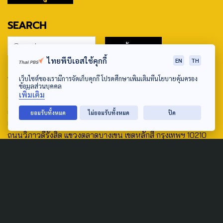
SEARCH
ไทยพีบีเอสใช้คุกกี้
EN
TH
ABOUT US & CONTACT US
เว็บไซต์ของเรามีการจัดเก็บคุกกี้ โปรดศึกษาเพิ่มเติมที่นโยบายคุ้มครอง
ข้อมูลส่วนบุคคล
Address:
เพิ่มเติม
ศูนย์สื่อสารวาระทางสังคมและนโยบายสาธารณะ องค์การกระจาย
ยอมรับทั้งหมด
ไม่ยอมรับทั้งหมด
ปิด
เสียงและแพร่ภาพสาธารณะแห่งประเทศไทย (สำนักงานใหญ่) 145
ถนนวิภาวดีรังสิต แขวงตลาดบางเขน เขตหลักสี่ กรุงเทพฯ 10210
email: TheActive@thaipbs.or.th
tel: 0-2790-2615