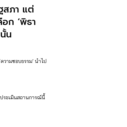
ัฐสภา แต่
ลือก ‘พิธา
นั้น
ง ‘ความชอบธรรม’ นำไป
มประเมินสถานการณ์นี้