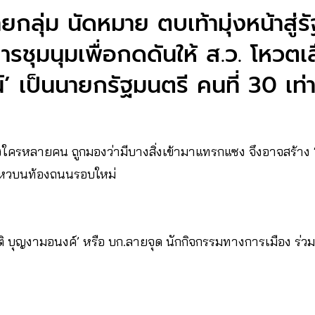
ลุ่ม นัดหมาย ตบเท้ามุ่งหน้าสู่ร
การชุมนุมเพื่อกดดันให้ ส.ว. โหวตเ
น์’ เป็นนายกรัฐมนตรี คนที่ 30 เท่า
งใครหลายคน ถูกมองว่ามีบางสิ่งเข้ามาแทรกแซง จึงอาจสร้า
่อนไหวบนท้องถนนรอบใหม่
ิ บุญงามอนงค์’ หรือ บก.ลายจุด นักกิจกรรมทางการเมือง ร่ว