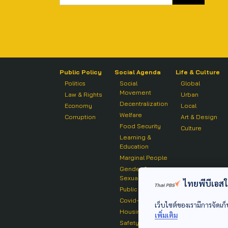
Public Policy
Social Agenda
Life & Culture
Politics
Social
Global
Movement
Law & Rights
Urban
Decentralization
Economy
Local
Welfare
Corruption
Art & Design
Food Security
Culture
Learning &
Education
Marginal People
Gender &
Sexuality
ไทยพีบีเอสใช้
Public Health
Covid-19
เว็บไซต์ของเรามีการจัดเก็
Housing
เพิ่มเติม
Safety