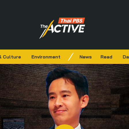
& Culture
Environment
News
Read
Da