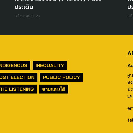
ประเด็น
ปร
6 สิงหาคม 2026
6 ส
A
Ad
INDIGENOUS
INEQUALITY
ศู
OST ELECTION
PUBLIC POLICY
อง
THE LISTENING
ชายแดนใต้
ปร
แข
em
te