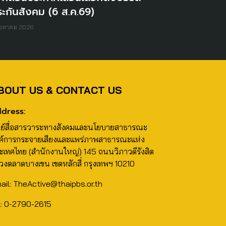
ะกันสังคม (6 ส.ค.69)
ิงหาคม 2026
BOUT US & CONTACT US
dress:
นย์สื่อสารวาระทางสังคมและนโยบายสาธารณะ
ค์การกระจายเสียงและแพร่ภาพสาธารณะแห่ง
ะเทศไทย (สำนักงานใหญ่) 145 ถนนวิภาวดีรังสิต
วงตลาดบางเขน เขตหลักสี่ กรุงเทพฯ 10210
ail: TheActive@thaipbs.or.th
l: 0-2790-2615