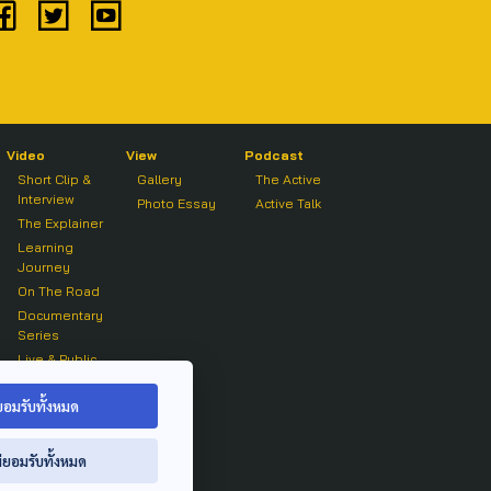
Video
View
Podcast
Short Clip &
Gallery
The Active
Interview
Photo Essay
Active Talk
The Explainer
Learning
Journey
On The Road
Documentary
Series
Live & Public
Forum
On air Clip
ยอมรับทั้งหมด
่ยอมรับทั้งหมด