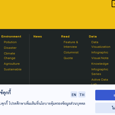
Environment
News
Read
Data
Pollution
Feature &
Data
Interview
Visualization
Disaster
Columnist
Infographic
Climate
Change
Quote
Visual Note
Agriculture
Knowledge
Sustainable
Infographic
Series
Active Data
Lab
คุกกี้
EN
TH
บคุกกี้ โปรดศึกษาเพิ่มเติมที่นโยบายคุ้มครองข้อมูลส่วนบุคคล
ไม