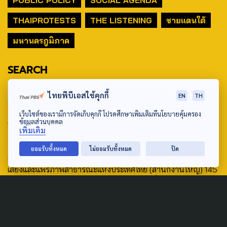
THAIPROTESTS
THE LISTENING
ชายแดนใต้
มหานครภูมิภาค
SEARCH
ไทยพีบีเอสใช้คุกกี้
EN
TH
เว็บไซต์ของเรามีการจัดเก็บคุกกี้ โปรดศึกษาเพิ่มเติมที่นโยบายคุ้มครอง
ABOUT US & CONTACT US
ข้อมูลส่วนบุคคล
เพิ่มเติม
Address:
ยอมรับทั้งหมด
ไม่ยอมรับทั้งหมด
ปิด
ศูนย์สื่อสารวาระทางสังคมและนโยบายสาธารณะ องค์การกระจาย
เสียงและแพร่ภาพสาธารณะแห่งประเทศไทย (สำนักงานใหญ่) 145
ถนนวิภาวดีรังสิต แขวงตลาดบางเขน เขตหลักสี่ กรุงเทพฯ 10210
email: TheActive@thaipbs.or.th
tel: 0-2790-2615