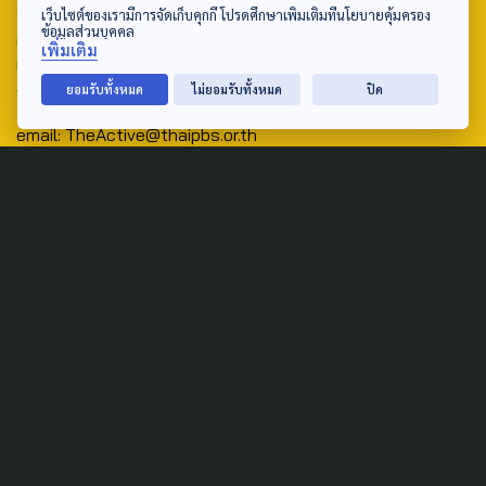
Address:
เว็บไซต์ของเรามีการจัดเก็บคุกกี้ โปรดศึกษาเพิ่มเติมที่นโยบายคุ้มครอง
ข้อมูลส่วนบุคคล
ศูนย์สื่อสารวาระทางสังคมและนโยบายสาธารณะ องค์การกระจาย
เพิ่มเติม
เสียงและแพร่ภาพสาธารณะแห่งประเทศไทย (สำนักงานใหญ่) 145
ถนนวิภาวดีรังสิต แขวงตลาดบางเขน เขตหลักสี่ กรุงเทพฯ 10210
ยอมรับทั้งหมด
ไม่ยอมรับทั้งหมด
ปิด
email: TheActive@thaipbs.or.th
tel: 0-2790-2615
Public Policy
Social Agenda
Life & Culture
Politics
Social Movement
Global
Law & Rights
Decentralization
Urban
Economy
Welfare
Local
Corruption
Food Security
Art & Design