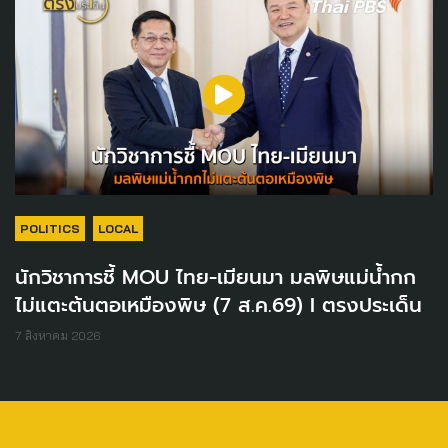
POLITICS
LOCAL
นักวิชาการชี้ MOU ไทย-เมียนมา มลพิษแม่น้ำกก
ไม่แตะต้นตอเหมืองพิษ (7 ส.ค.69) I ตรงประเด็น
7 สิงหาคม 2026