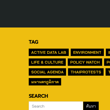
TAG
ACTIVE DATA LAB
ENVIRONMENT
LIFE & CULTURE
POLICY WATCH
P
SOCIAL AGENDA
THAIPROTESTS
มหานครภูมิภาค
SEARCH