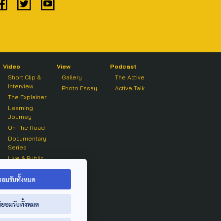
Video
View
Podcast
Short Clip &
Gallery
The Active
Interview
Photo Essay
Active Talk
The Explainer
Learning
Journey
On The Road
Documentary
Series
Live & Public
Forum
On air Clip
ยอมรับทั้งหมด
่ยอมรับทั้งหมด