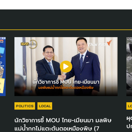
POLITICS
LOCAL
L
ผุ
นักวิชาการชี้ MOU ไทย-เมียนมา มลพิษ
ปก
แม่น้ำกกไม่แตะต้นตอเหมืองพิษ (7