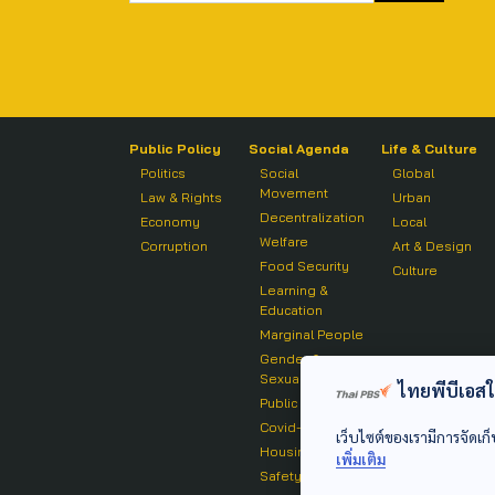
Public Policy
Social Agenda
Life & Culture
Politics
Social
Global
Movement
Law & Rights
Urban
Decentralization
Economy
Local
Welfare
Corruption
Art & Design
Food Security
Culture
Learning &
Education
Marginal People
Gender &
Sexuality
ไทยพีบีเอสใช้
Public Health
Covid-19
เว็บไซต์ของเรามีการจัดเก็
Housing
เพิ่มเติม
Safety