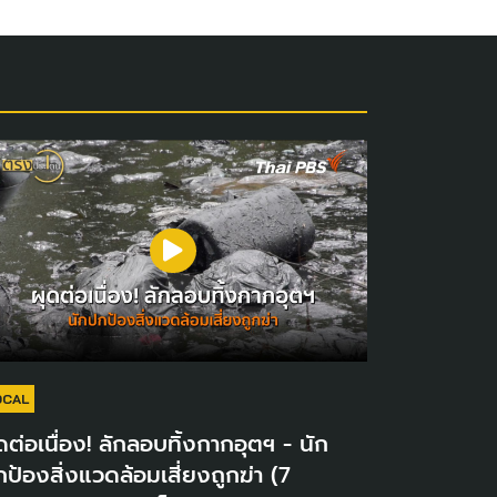
OCAL
ดต่อเนื่อง! ลักลอบทิ้งกากอุตฯ - นัก
ป้องสิ่งแวดล้อมเสี่ยงถูกฆ่า (7