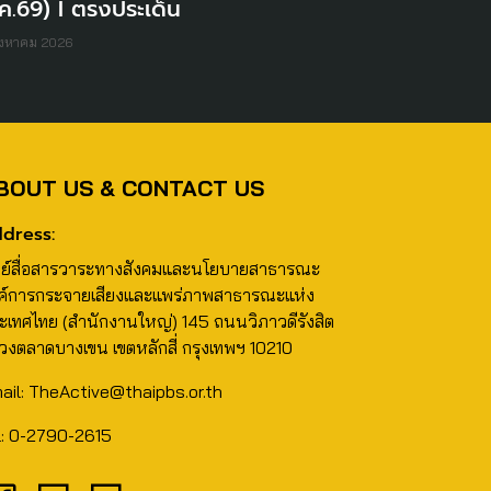
ค.69) I ตรงประเด็น
ิงหาคม 2026
BOUT US & CONTACT US
dress:
นย์สื่อสารวาระทางสังคมและนโยบายสาธารณะ
ค์การกระจายเสียงและแพร่ภาพสาธารณะแห่ง
ะเทศไทย (สำนักงานใหญ่) 145 ถนนวิภาวดีรังสิต
วงตลาดบางเขน เขตหลักสี่ กรุงเทพฯ 10210
ail: TheActive@thaipbs.or.th
l: 0-2790-2615