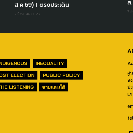
ส.
ส.ค.69) I ตรงประเด็น
7 ส
7 สิงหาคม 2026
A
Ad
INDIGENOUS
INEQUALITY
ศู
OST ELECTION
PUBLIC POLICY
อง
THE LISTENING
ชายแดนใต้
ปร
แข
em
te