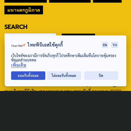
มหานครภูมิภาค
SEARCH
ไทยพีบีเอสใช้คุกกี้
EN
TH
ABOUT US & CONTACT US
เว็บไซต์ของเรามีการจัดเก็บคุกกี้ โปรดศึกษาเพิ่มเติมที่นโยบายคุ้มครอง
ข้อมูลส่วนบุคคล
เพิ่มเติม
Address:
ยอมรับทั้งหมด
ไม่ยอมรับทั้งหมด
ปิด
ศูนย์สื่อสารวาระทางสังคมและนโยบายสาธารณะ องค์การกระจาย
เสียงและแพร่ภาพสาธารณะแห่งประเทศไทย (สำนักงานใหญ่) 145
ถนนวิภาวดีรังสิต แขวงตลาดบางเขน เขตหลักสี่ กรุงเทพฯ 10210
email: TheActive@thaipbs.or.th
tel: 0-2790-2615