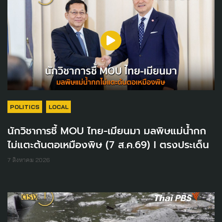
POLITICS
LOCAL
นักวิชาการชี้ MOU ไทย-เมียนมา มลพิษแม่น้ำกก
ไม่แตะต้นตอเหมืองพิษ (7 ส.ค.69) I ตรงประเด็น
7 สิงหาคม 2026