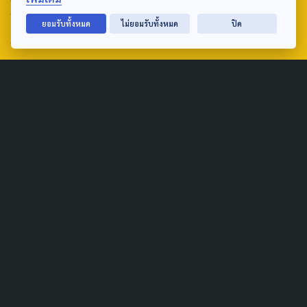
ถนนวิภาวดีรังสิต แขวงตลาดบางเขน เขตหลักสี่ กรุงเทพฯ 10210
ยอมรับทั้งหมด
ไม่ยอมรับทั้งหมด
ปิด
email: TheActive@thaipbs.or.th
tel: 0-2790-2615
Public Policy
Social Agenda
Life & Culture
Politics
Social Movement
Global
Law & Rights
Decentralization
Urban
Economy
Welfare
Local
Corruption
Food Security
Art & Design
Learning &
Culture
Education
Marginal People