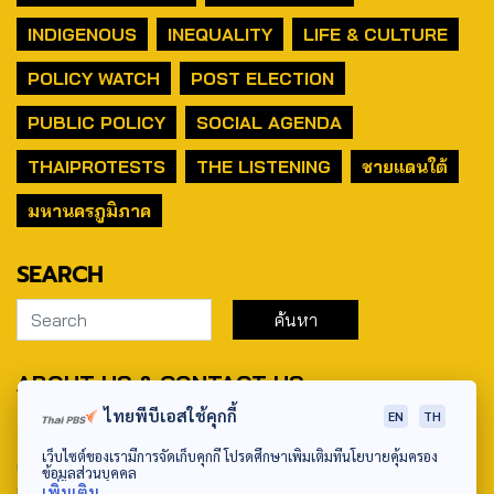
INDIGENOUS
INEQUALITY
LIFE & CULTURE
POLICY WATCH
POST ELECTION
PUBLIC POLICY
SOCIAL AGENDA
THAIPROTESTS
THE LISTENING
ชายแดนใต้
มหานครภูมิภาค
SEARCH
ABOUT US & CONTACT US
ไทยพีบีเอสใช้คุกกี้
EN
TH
Address:
เว็บไซต์ของเรามีการจัดเก็บคุกกี้ โปรดศึกษาเพิ่มเติมที่นโยบายคุ้มครอง
ศูนย์สื่อสารวาระทางสังคมและนโยบายสาธารณะ องค์การกระจาย
ข้อมูลส่วนบุคคล
เสียงและแพร่ภาพสาธารณะแห่งประเทศไทย (สำนักงานใหญ่) 145
เพิ่มเติม