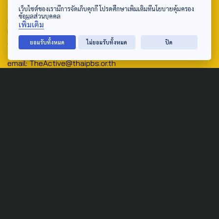
Address:
เว็บไซต์ของเรามีการจัดเก็บคุกกี้ โปรดศึกษาเพิ่มเติมที่นโยบายคุ้มครอง
ข้อมูลส่วนบุคคล
ศูนย์สื่อสารวาระทางสังคมและนโยบายสาธารณะ องค์การกระจาย
เพิ่มเติม
เสียงและแพร่ภาพสาธารณะแห่งประเทศไทย (สำนักงานใหญ่) 145
ถนนวิภาวดีรังสิต แขวงตลาดบางเขน เขตหลักสี่ กรุงเทพฯ 10210
ยอมรับทั้งหมด
ไม่ยอมรับทั้งหมด
ปิด
email: TheActive@thaipbs.or.th
tel: 0-2790-2615
Public Policy
Social Agenda
Life & Culture
Politics
Social Movement
Global
Law & Rights
Decentralization
Urban
Economy
Welfare
Local
Corruption
Food Security
Art & Design