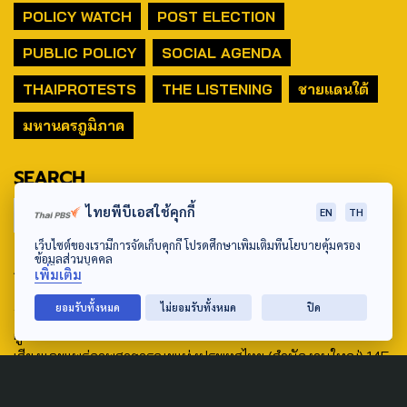
POLICY WATCH
POST ELECTION
PUBLIC POLICY
SOCIAL AGENDA
THAIPROTESTS
THE LISTENING
ชายแดนใต้
มหานครภูมิภาค
SEARCH
ไทยพีบีเอสใช้คุกกี้
EN
TH
เว็บไซต์ของเรามีการจัดเก็บคุกกี้ โปรดศึกษาเพิ่มเติมที่นโยบายคุ้มครอง
ข้อมูลส่วนบุคคล
ABOUT US & CONTACT US
เพิ่มเติม
Address:
ยอมรับทั้งหมด
ไม่ยอมรับทั้งหมด
ปิด
ศูนย์สื่อสารวาระทางสังคมและนโยบายสาธารณะ องค์การกระจาย
เสียงและแพร่ภาพสาธารณะแห่งประเทศไทย (สำนักงานใหญ่) 145
ถนนวิภาวดีรังสิต แขวงตลาดบางเขน เขตหลักสี่ กรุงเทพฯ 10210