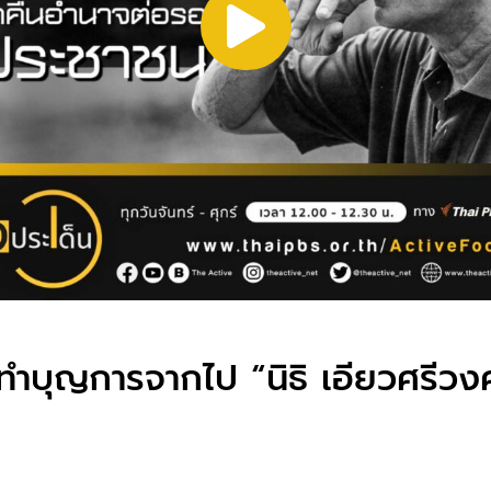
มทำบุญการจากไป “นิธิ เอียวศรีวงศ