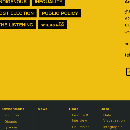
Ad
INDIGENOUS
INEQUALITY
ศู
OST ELECTION
PUBLIC POLICY
อง
THE LISTENING
ชายแดนใต้
ปร
แข
em
te
Environment
News
Read
Data
Pollution
Feature &
Data
Interview
Visualization
Disaster
Columnist
Infographic
Climate