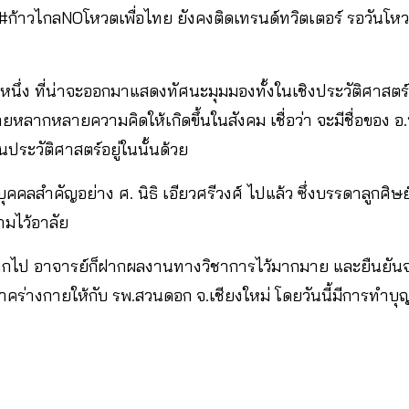
 #ก้าวไกลNOโหวตเพื่อไทย ยังคงติดเทรนด์ทวิตเตอร์ รอวันโห
คลหนึ่ง ที่น่าจะออกมาแสดงทัศนะมุมมองทั้งในเชิงประวัติศาสตร
หลากหลายความคิดให้เกิดขึ้นในสังคม เชื่อว่า จะมีชื่อของ อ.นิ
นประวัติศาสตร์อยู่ในนั้นด้วย
ยบุคคลสำคัญอย่าง ศ. นิธิ เอียวศรีวงศ์ ไปแล้ว ซึ่งบรรดาลูกศ
ามไว้อาลัย
จากไป อาจารย์ก็ฝากผลงานทางวิชาการไว้มากมาย และยืนยัน
คร่างกายให้กับ รพ.สวนดอก จ.เชียงใหม่ โดยวันนี้มีการทำบุญเ