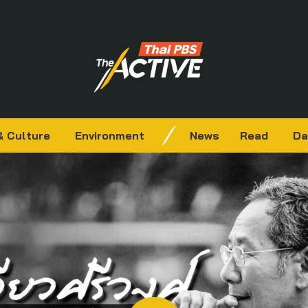
& Culture
Environment
News
Read
Da