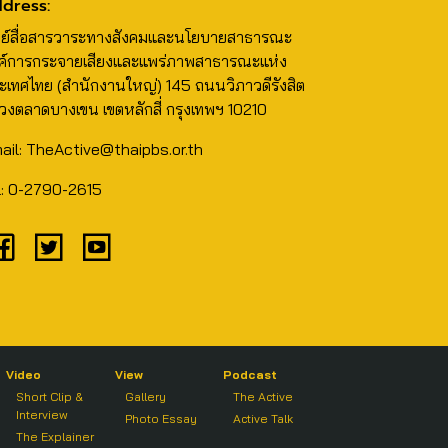
dress:
นย์สื่อสารวาระทางสังคมและนโยบายสาธารณะ
ค์การกระจายเสียงและแพร่ภาพสาธารณะแห่ง
ะเทศไทย (สำนักงานใหญ่) 145 ถนนวิภาวดีรังสิต
วงตลาดบางเขน เขตหลักสี่ กรุงเทพฯ 10210
ail: TheActive@thaipbs.or.th
l: 0-2790-2615
Video
View
Podcast
Short Clip &
Gallery
The Active
Interview
Photo Essay
Active Talk
The Explainer