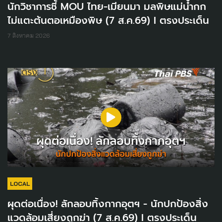
นักวิชาการชี้ MOU ไทย-เมียนมา มลพิษแม่น้ำกก
ไม่แตะต้นตอเหมืองพิษ (7 ส.ค.69) I ตรงประเด็น
7 สิงหาคม 2026
LOCAL
ผุดต่อเนื่อง! ลักลอบทิ้งกากอุตฯ - นักปกป้องสิ่ง
แวดล้อมเสี่ยงถูกฆ่า (7 ส.ค.69) I ตรงประเด็น