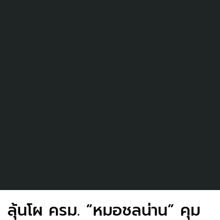
ลุ้นโผ ครม. “หมอชลน่าน” คุม