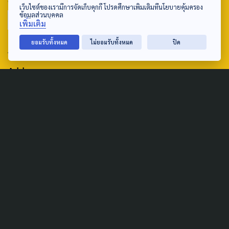
เว็บไซต์ของเรามีการจัดเก็บคุกกี้ โปรดศึกษาเพิ่มเติมที่นโยบายคุ้มครอง
ข้อมูลส่วนบุคคล
เพิ่มเติม
ยอมรับทั้งหมด
ไม่ยอมรับทั้งหมด
ปิด
ABOUT US & CONTACT US
Address:
ศูนย์สื่อสารวาระทางสังคมและนโยบายสาธารณะ องค์การกระจาย
เสียงและแพร่ภาพสาธารณะแห่งประเทศไทย (สำนักงานใหญ่) 145
ถนนวิภาวดีรังสิต แขวงตลาดบางเขน เขตหลักสี่ กรุงเทพฯ 10210
email: TheActive@thaipbs.or.th
tel: 0-2790-2615