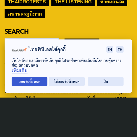
THAIPROTESTS
THE LISTENING
ชายแดนใต้
มหานครภูมิภาค
SEARCH
ไทยพีบีเอสใช้คุกกี้
EN
TH
ABOUT US & CONTACT US
เว็บไซต์ของเรามีการจัดเก็บคุกกี้ โปรดศึกษาเพิ่มเติมที่นโยบายคุ้มครอง
ข้อมูลส่วนบุคคล
เพิ่มเติม
Address:
ยอมรับทั้งหมด
ไม่ยอมรับทั้งหมด
ปิด
ศูนย์สื่อสารวาระทางสังคมและนโยบายสาธารณะ องค์การกระจาย
เสียงและแพร่ภาพสาธารณะแห่งประเทศไทย (สำนักงานใหญ่) 145
ถนนวิภาวดีรังสิต แขวงตลาดบางเขน เขตหลักสี่ กรุงเทพฯ 10210
email: TheActive@thaipbs.or.th
tel: 0-2790-2615