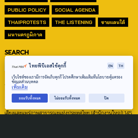
PUBLIC POLICY
SOCIAL AGENDA
THAIPROTESTS
THE LISTENING
ชายแดนใต้
มหานครภูมิภาค
SEARCH
ไทยพีบีเอสใช้คุกกี้
EN
TH
เว็บไซต์ของเรามีการจัดเก็บคุกกี้ โปรดศึกษาเพิ่มเติมที่นโยบายคุ้มครอง
ข้อมูลส่วนบุคคล
ABOUT US & CONTACT US
เพิ่มเติม
Address:
ยอมรับทั้งหมด
ไม่ยอมรับทั้งหมด
ปิด
ศูนย์สื่อสารวาระทางสังคมและนโยบายสาธารณะ องค์การกระจาย
เสียงและแพร่ภาพสาธารณะแห่งประเทศไทย (สำนักงานใหญ่) 145
ถนนวิภาวดีรังสิต แขวงตลาดบางเขน เขตหลักสี่ กรุงเทพฯ 10210
email: TheActive@thaipbs.or.th